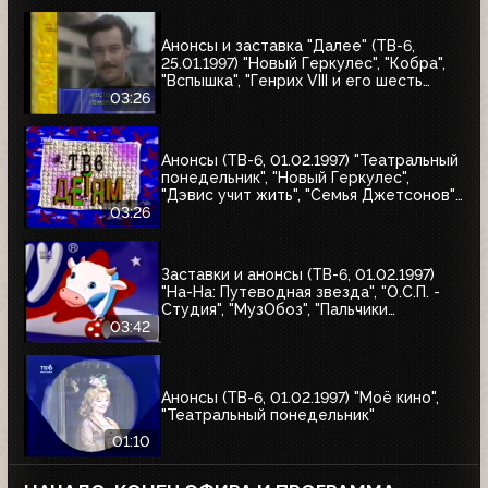
холма"
Анонсы и заставка "Далее" (ТВ-6,
25.01.1997) "Новый Геркулес", "Кобра",
"Вспышка", "Генрих VIII и его шесть
жён", "Леди Каролина Лэм"
03:26
Анонсы (ТВ-6, 01.02.1997) "Театральный
понедельник", "Новый Геркулес",
"Дэвис учит жить", "Семья Джетсонов",
"Это мы не проходили", "Д'Артаньгав и
03:26
три пса-мушкетёра", "Том и Джерри"
Заставки и анонсы (ТВ-6, 01.02.1997)
"На-На: Путеводная звезда", "О.С.П. -
Студия", "МузОбоз", "Пальчики
оближешь", "Назло рекордам"
03:42
Анонсы (ТВ-6, 01.02.1997) "Моё кино",
"Театральный понедельник"
01:10