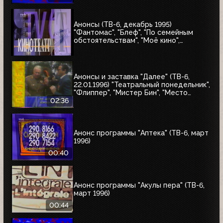
"Последнее лето детства"
Анонсы (ТВ-6, декабрь 1995)
"Фантомас", "Блеф", "По семейным
обстоятельствам", "Моё кино",
Киновикторина ТВ-6
Анонсы и заставка "Далее" (ТВ-6,
22.01.1996) "Театральный понедельник",
"Флиппер", "Мистер Бин", "Место
встречи изменить нельзя"
02:36
Анонс программы "Аптека" (ТВ-6, март
1996)
00:40
Анонс программы "Акулы пера" (ТВ-6,
март 1996)
00:44