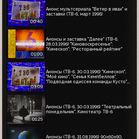
Анонс мультсериала "Ветер в ивах" и
заставки (ТВ-6, март 1996)
00:40
Анонсы и заставка "Далее" (ТВ-6,
28.03.1996) "Киновоскресенье";
"Кинескоп"; "Ресторанный рейтинг"
01:00
Анонсы (ТВ-6, 30.03.1996) "Кинескоп",
"Моё кино", "Семья Кемпбеллов",
"Подводная одиссея команды Кусто",
"Флиппер", "Школа разбитых сердец",
03:09
"Мыши-рокеры с Марса"
Анонсы (ТВ-6, 30.03.1996) "Театральный
понедельник", Кинотеатр ТВ-6
01:25
Анонсы (ТВ-6, 31.08.1996) 90x60x90,