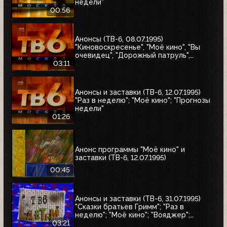
недели"
00:56
Анонсы (ТВ-6, 08.07.1995)
"Киновоскресенье", "Моё кино", "Вы
очевидец", "Дорожный патруль",
"Катастрофы недели"
03:11
Анонсы и заставки (ТВ-6, 12.07.1995)
"Раз в неделю"; "Моё кино"; "Прогнозы
недели"
01:26
Анонс программы "Моё кино" и
заставки (ТВ-6, 12.07.1995)
00:45
Анонсы и заставки (ТВ-6, 31.07.1995)
"Сказки братьев Гримм"; "Раз в
неделю"; "Моё кино"; "Вояджер";
"Волшебный голос Джельсомино";
03:21