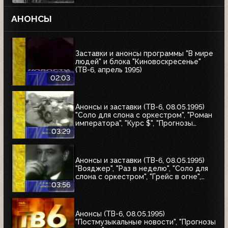
АНОНСЫ
Заставки и анонсы программы "В мире
людей" и блока "Киновоскресенье"
(ТВ-6, апрель 1995)
02:03
Анонсы и заставки (ТВ-6, 08.05.1995)
"Соло для слона с оркестром", "Роман
императора", "Курс $", "Прогнозы
недели", "Аптека"
03:29
Анонсы и заставки (ТВ-6, 08.05.1995)
"Вояджер", "Раз в неделю", "Соло для
слона с оркестром", "Грейс в огне",
"Летучий отряд Скотланд-Ярда",
03:56
"Дорожный патруль"
Анонсы (ТВ-6, 08.05.1995)
"Постмузыкальные новости", "Прогнозы