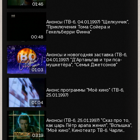
01:46
Анонсы (ТВ-6, 04.01.1997) "Щелкунчик",
"Приключения Тома Сойера и
Гекельберри Финна"
00:48
Анонсы и новогодняя заставка (ТВ-6,
04.01.1997) "Д'Артаньгав и три пса-
мушкетёра", "Семья Джетсонов"
01:03
Анонс программы "Моё кино" (ТВ-6,
25.01.1997)
01:04
Анонсы (ТВ-6, 25.01.1997) "Сказ про то,
как царь Пётр арапа женил", "Вспышка",
"Моё кино", Кинотеатр ТВ-6. Чарли
Чаплин, "Полицейский с Петушиного
03:19