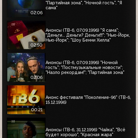
"Партийная зона", "Ночной гость", "Я
сама"
02:06
Анонсы (ТВ-6, 07.09.1996) "Я сама";
"Деньги... Деньги? Деньги!!!"; "Нью-Йорк,
Нью-Йорк"; "Шоу Бенни Хилла"
02:50
Анонсы (ТВ-6, 07.09.1996) "Ночной
гость"; "Постмузыкальные новости";
"Назло рекордам!"; "Партийная зона"
02:06
Анонс фестиваля "Поколение-96" (ТВ-6,
15.12.1996)
00:21
Анонсы (ТВ-6, 31.12.1996) "Чайка", "Всё
будет хорошо", "Красная жара"