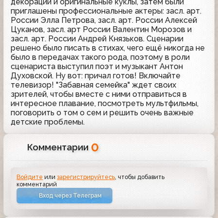
декорации и оригинальные куклы, затем были
приглашены профессиональные актеры: засл. арт.
России Элла Петрова, засл. арт. России Алексей
Цуканов, засл. арт России Валентин Морозов и
засл. арт. России Андрей Князьков. Сценарии
решено было писать в стихах, чего ещё никогда не
было в передачах такого рода, поэтому в роли
сценариста выступил поэт и музыкант Антон
Духовской. Ну вот: причал готов! Включайте
телевизор! "Забавная семейка" ждет своих
зрителей, чтобы вместе с ними отправиться в
интересное плавание, посмотреть мультфильмы,
поговорить о том о сем и решить очень важные
детские проблемы.
0
Комментарии
Войдите
или
зарегистрируйтесь
, чтобы добавить
комментарий
Вход через Телеграм