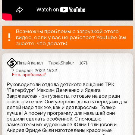
Возможны проблемы с загрузкой этого
видео, если у вас не работает Youtube (вы
знаете, что делать)
Пятый канал
TupakShakur
1871
7 февраля 2022, 15:32
Есть проблема?
Руководители отдела детского вещания ТРК
"Петербург" Максим Демченко и Ядвига
Закржевская - энтузиасты, готовые на все ради
юных зрителей. Они уверены: делать передачи для
детей надо так же, как и для взрослых. Только
лучше! А посему программу для малышей они
решили сделать особенной. С помощью
замечательных художников Юлии Гольцовой и
Андрея Фриде были изготовлены красочные