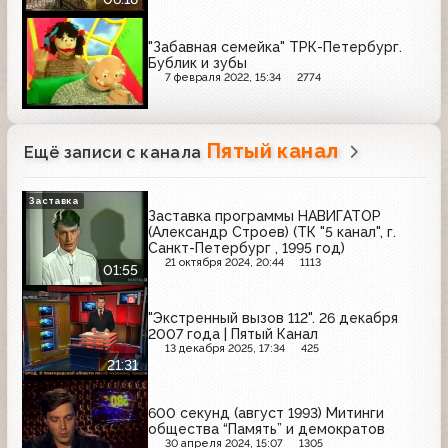
"Забавная семейка" ТРК-Петербург.
Бублик и зубы
7 февраля 2022, 15:34
2774
Пятый канал
Ещё записи с канала
Заставка
Заставка программы НАВИГАТОР
(Александр Строев) (ТК "5 канал", г.
Санкт-Петербург , 1995 год)
21 октября 2024, 20:44
1113
01:55
"Экстренный вызов 112". 26 декабря
2007 года | Пятый Канал
13 декабря 2025, 17:34
425
21:31
600 секунд (август 1993) Митинги
общества “Память” и демократов
30 апреля 2024, 15:07
1305