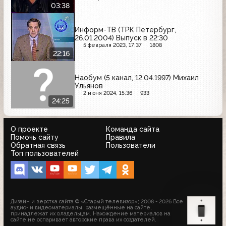
03:38
Информ-ТВ (ТРК Петербург,
26.01.2004) Выпуск в 22:30
5 февраля 2023, 17:37
1808
22:16
Наобум (5 канал, 12.04.1997) Михаил
Ульянов
2 июня 2024, 15:36
933
24:25
О проекте
Команда сайта
Помочь сайту
Правила
Обратная связь
Пользователи
Топ пользователей
Дизайн и верстка сайта © «Старый телевизор»; 2008 - 2026 Все
аудио- и видеоматериалы, размещённые на сайте,
принадлежат их владельцам. Нахождение материалов на
сайте не оспаривает авторские права их создателей.