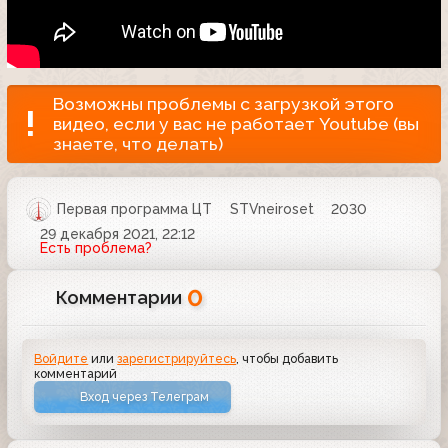
Возможны проблемы с загрузкой этого
видео, если у вас не работает Youtube (вы
знаете, что делать)
Первая программа ЦТ
STVneiroset
2030
29 декабря 2021, 22:12
Есть проблема?
0
Комментарии
Войдите
или
зарегистрируйтесь
, чтобы добавить
комментарий
Вход через Телеграм