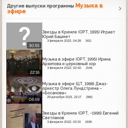
Музыка в
Другие выпуски программы
эфире
Звезды в Кремле (ОРТ, 1995) Играет
Юрий Башмет
3 февраля 2022, 04:28
1611
30:55
Музыка в эфире (ОРТ, 1995) Ирина
Архипова и церковный хор
3 февраля 2022, 02:40
2146
22:16
Музыка в эфире (ЦТ, 1988) Джаз-
оркестр Олега Лундстрема –
«Босанова»
29 декабря 2021, 22:17
2861
06:59
Звезды в Кремле (ОРТ, ~1996) Евгений
Светланов
3 февраля 2022, 03:19
1636