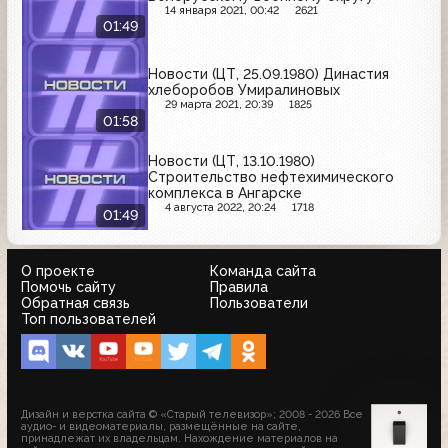
14 января 2021, 00:42
2621
01:49
Новости (ЦТ, 25.09.1980) Династия
хлеборобов Умиралиновых
29 марта 2021, 20:39
1825
01:58
Новости (ЦТ, 13.10.1980)
Строительство нефтехимического
комплекса в Ангарске
4 августа 2022, 20:24
1718
01:49
О проекте
Команда сайта
Помочь сайту
Правила
Обратная связь
Пользователи
Топ пользователей
Дизайн и верстка сайта © «Старый телевизор»; 2008 - 2026 Все
аудио- и видеоматериалы, размещённые на сайте,
принадлежат их владельцам. Нахождение материалов на