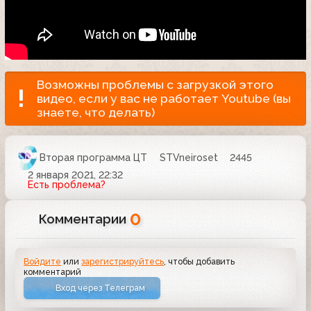
Возможны проблемы с загрузкой этого
видео, если у вас не работает Youtube (вы
знаете, что делать)
Вторая программа ЦТ
STVneiroset
2445
2 января 2021, 22:32
Есть проблема?
0
Комментарии
Войдите
или
зарегистрируйтесь
, чтобы добавить
комментарий
Вход через Телеграм