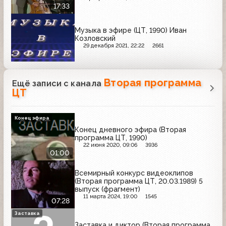
17:33
Музыка в эфире (ЦТ, 1990) Иван
Козловский
29 декабря 2021, 22:22
2661
Вторая программа
Ещё записи с канала
ЦТ
Конец эфира
Конец дневного эфира (Вторая
программа ЦТ, 1990)
22 июня 2020, 09:06
3936
01:00
Всемирный конкурс видеоклипов
(Вторая программа ЦТ, 20.03.1989) 5
выпуск (фрагмент)
11 марта 2024, 19:00
1545
07:28
Заставка
Заставка и диктор (Вторая программа