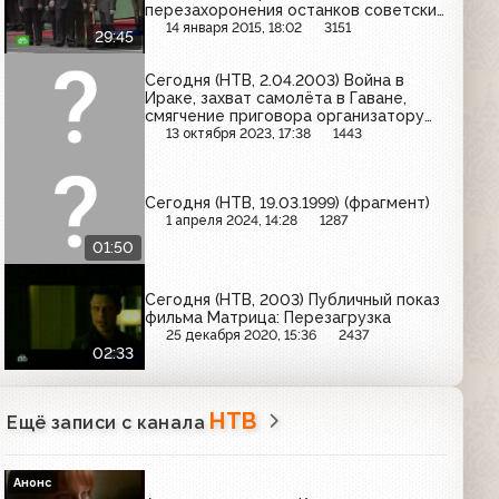
перезахоронения останков советских
воинов-освободителей; в Австралии
14 января 2015, 18:02
3151
29:45
задержан восьмой подозреваемый в
подготовке британских терактов
Сегодня (НТВ, 2.04.2003) Война в
Ираке, захват самолёта в Гаване,
смягчение приговора организатору
погрома на рынке в Царицыно
13 октября 2023, 17:38
1443
Сегодня (НТВ, 19.03.1999) (фрагмент)
1 апреля 2024, 14:28
1287
01:50
Сегодня (НТВ, 2003) Публичный показ
фильма Матрица: Перезагрузка
25 декабря 2020, 15:36
2437
02:33
НТВ
Ещё записи с канала
Анонс