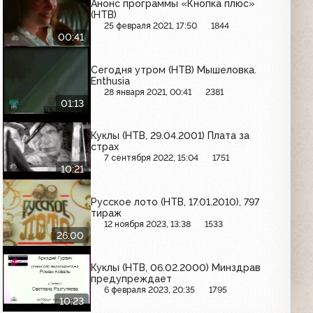
Анонс программы «Кнопка плюс»
(НТВ)
25 февраля 2021, 17:50
1844
00:41
Сегодня утром (НТВ) Мышеловка.
Enthusia
28 января 2021, 00:41
2381
01:13
Куклы (НТВ, 29.04.2001) Плата за
страх
7 сентября 2022, 15:04
1751
10:21
Русское лото (НТВ, 17.01.2010), 797
тираж
12 ноября 2023, 13:38
1533
26:00
Куклы (НТВ, 06.02.2000) Минздрав
предупреждает
6 февраля 2023, 20:35
1795
10:23