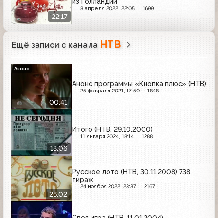
из Голландии
8 апреля 2022, 22:05
1699
22:17
НТВ
Ещё записи с канала
Анонс
Анонс программы «Кнопка плюс» (НТВ)
25 февраля 2021, 17:50
1848
00:41
Итого (НТВ, 29.10.2000)
11 января 2024, 18:14
1288
18:06
Русское лото (НТВ, 30.11.2008) 738
тираж.
24 ноября 2022, 23:37
2167
26:02
Своя игра (НТВ, 11.01.2004)