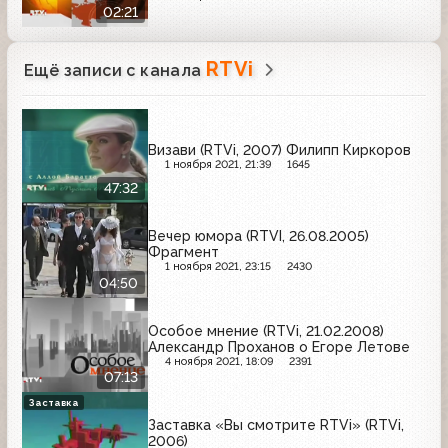
02:21
RTVi
Ещё записи с канала
Визави (RTVi, 2007) Филипп Киркоров
1 ноября 2021, 21:39
1645
47:32
Вечер юмора (RTVI, 26.08.2005)
Фрагмент
1 ноября 2021, 23:15
2430
04:50
Особое мнение (RTVi, 21.02.2008)
Александр Проханов о Егоре Летове
4 ноября 2021, 18:09
2391
07:13
Заставка
Заставка «Вы смотрите RTVi» (RTVi,
2006)