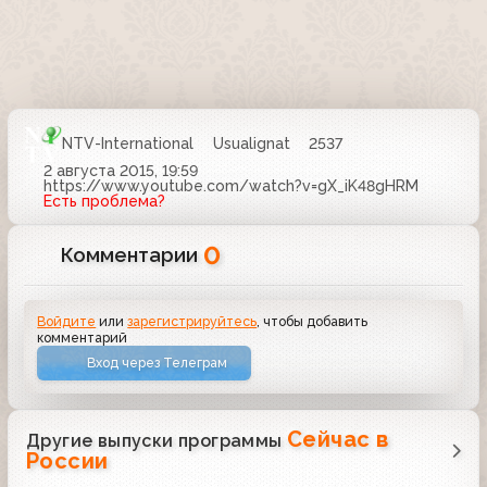
NTV-International
Usualignat
2537
2 августа 2015, 19:59
https://www.youtube.com/watch?v=gX_iK48gHRM
Есть проблема?
0
Комментарии
Войдите
или
зарегистрируйтесь
, чтобы добавить
комментарий
Вход через Телеграм
Сейчас в
Другие выпуски программы
России