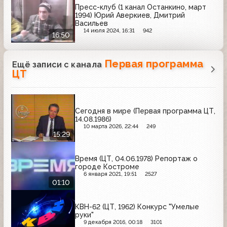
Пресс-клуб (1 канал Останкино, март
1994) Юрий Аверкиев, Дмитрий
Васильев
14 июля 2024, 16:31
942
16:50
Первая программа
Ещё записи с канала
ЦТ
Сегодня в мире (Первая программа ЦТ,
14.08.1986)
10 марта 2026, 22:44
249
15:29
Время (ЦТ, 04.06.1978) Репортаж о
городе Костроме
6 января 2021, 19:51
2527
01:10
КВН-62 (ЦТ, 1962) Конкурс "Умелые
руки"
9 декабря 2016, 00:18
3101