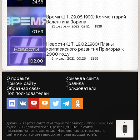
24:58
Время (ЦТ, 29.05.1990) Комментарий
Валентина Зорина
21 февраля 2022, 02:51
1939
01:59
Новости (ЦТ, 19.02.1980) Планы
комплексного развития Приморья к
2000 году
5 января 2021, 00:26
2399
02:00
О проекте
Команда сайта
Помочь сайту
Правила
Обратная связь
Пользователи
Топ пользователей
Дизайн и верстка сайта © «Старый телевизор»; 2008 - 2026 Все
аудио- и видеоматериалы, размещённые на сайте,
принадлежат их владельцам. Нахождение материалов на
сайте не оспаривает авторские права их создателей.