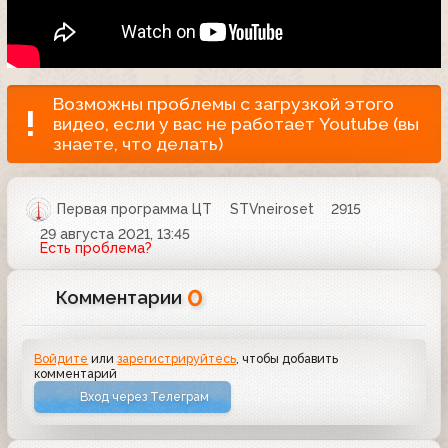
Возможны проблемы с загрузкой этого
видео, если у вас не работает Youtube (вы
знаете, что делать)
Первая программа ЦТ
STVneiroset
2915
29 августа 2021, 13:45
Есть проблема?
0
Комментарии
Войдите
или
зарегистрируйтесь
, чтобы добавить
комментарий
Вход через Телеграм