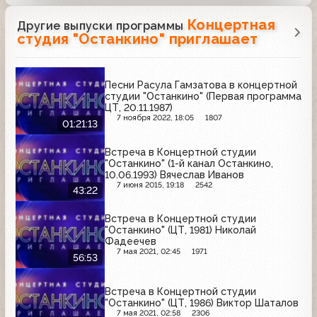
Концертная
Другие выпуски программы
студия "Останкино" приглашает
Песни Расула Гамзатова в концертной
студии "Останкино" (Первая программа
ЦТ, 20.11.1987)
7 ноября 2022, 18:05
1807
01:21:13
Встреча в Концертной студии
"Останкино" (1-й канал Останкино,
10.06.1993) Вячеслав Иванов
7 июня 2015, 19:18
2542
43:22
Встреча в Концертной студии
"Останкино" (ЦТ, 1981) Николай
Фадеечев
7 мая 2021, 02:45
1971
56:53
Встреча в Концертной студии
"Останкино" (ЦТ, 1986) Виктор Шаталов
7 мая 2021, 02:58
2306