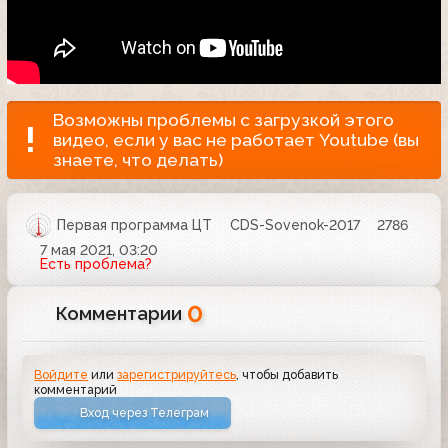
Возможны проблемы с загрузкой этого
видео, если у вас не работает Youtube (вы
знаете, что делать)
Первая программа ЦТ
CDS-Sovenok-2017
2786
7 мая 2021, 03:20
Есть проблема?
0
Комментарии
Войдите
или
зарегистрируйтесь
, чтобы добавить
комментарий
Вход через Телеграм