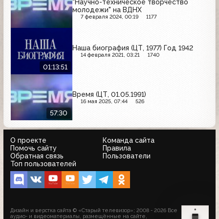
"Научно-техническое творчество
молодежи" на ВДНХ
7 февраля 2024, 00:19
1177
Наша биография (ЦТ, 1977) Год 1942
14 февраля 2021, 03:21
1740
01:13:51
Время (ЦТ, 01.05.1991)
16 мая 2025, 07:44
526
57:30
О проекте
Команда сайта
Помочь сайту
Правила
Обратная связь
Пользователи
Топ пользователей
Дизайн и верстка сайта © «Старый телевизор»; 2008 - 2026 Все
аудио- и видеоматериалы, размещённые на сайте,