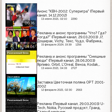
Анонс
Анонс "КВН-2002: Суперигра" (Первый
канал, 14.12.2002)
13 июня 2021, 02:10
2290
00:35
Рекламный блок
Реклама и анонс программы "Что? Где?
Когда?" (Первый канал, 29.03.2003) J7,
Доширак, Vichy, Текс, Чудо, Фабрика
звёзд, Chappi, Braun, Академия
15 февраля 2024, 19:39
1256
04:05
Шоколада, Divage, Русское лото, NEO
Рекламный блок
Реклама и анонс программы "Смешные
люди" (Первый канал, 28.06.2003)
Ярпиво, Orbit, L'Oreal, Венза, Kodak,
Gallina Blanca, Невское, Мегафон, Миф,
13 июня 2021, 04:33
2727
Фрустайл, Сила лета, Prestige, Крылья
Заставка
Заставка Цветочная поляна ОРТ 2001-
2002
12 февраля 2021, 02:30
2563
Рекламный блок
Реклама (Первый канал, 29.03.2003) U-
Tech, Nokia, Русский продукт, Гранд,
Старый мельник