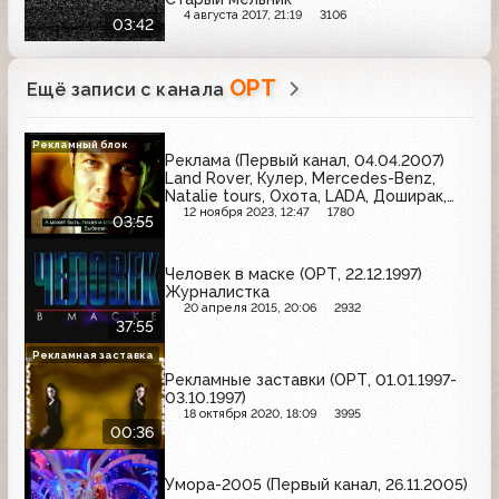
4 августа 2017, 21:19
3106
03:42
ОРТ
Ещё записи с канала
Рекламный блок
Реклама (Первый канал, 04.04.2007)
Land Rover, Кулер, Mercedes-Benz,
Natalie tours, Охота, LADA, Доширак,
Mitsubishi, Bavaria, BEERka, Western
12 ноября 2023, 12:47
1780
03:55
Union, Tuborg, Toyota
Человек в маске (ОРТ, 22.12.1997)
Журналистка
20 апреля 2015, 20:06
2932
37:55
Рекламная заставка
Рекламные заставки (ОРТ, 01.01.1997-
03.10.1997)
18 октября 2020, 18:09
3995
00:36
Умора-2005 (Первый канал, 26.11.2005)