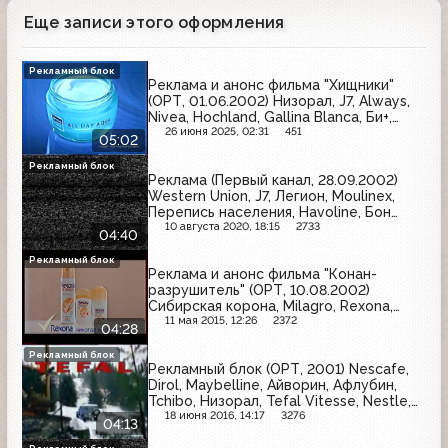
Еще записи этого оформления
Рекламный блок
Реклама и анонс фильма "Хищники"
(ОРТ, 01.06.2002) Низорал, J7, Always,
Nivea, Hochland, Gallina Blanca, Би+,
Blend-a-med, ГАЗ, Любимый сад, Efes
26 июня 2025, 02:31
451
05:02
Pilsener
Рекламный блок
Реклама (Первый канал, 28.09.2002)
Western Union, J7, Легион, Moulinex,
Перепись населения, Havoline, Бон
Пари, Чудо
10 августа 2020, 18:15
2733
04:40
Рекламный блок
Реклама и анонс фильма "Конан-
разрушитель" (ОРТ, 10.08.2002)
Сибирская корона, Milagro, Rexona,
Золотая Бочка, Ореол, McDonald's, Gee
11 мая 2015, 12:26
2372
04:28
Jay, LG
Рекламный блок
Рекламный блок (ОРТ, 2001) Nescafe,
Dirol, Maybelline, Айворин, Афлубин,
Tchibo, Низорал, Tefal Vitesse, Nestle,
Pepsodent, Vitrum Calcium
18 июня 2016, 14:17
3276
04:13