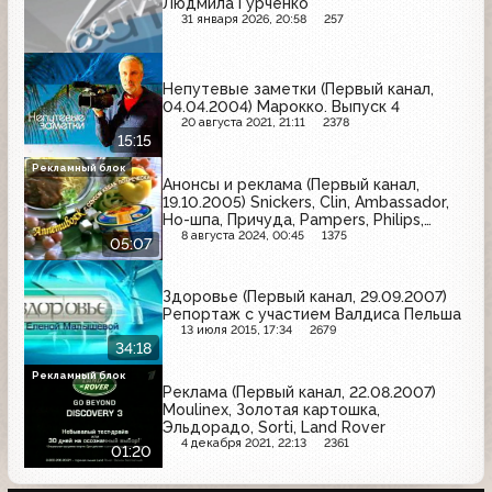
Людмила Гурченко
31 января 2026, 20:58
257
Непутевые заметки (Первый канал,
04.04.2004) Марокко. Выпуск 4
20 августа 2021, 21:11
2378
15:15
Рекламный блок
Анонсы и реклама (Первый канал,
19.10.2005) Snickers, Clin, Ambassador,
Но-шпа, Причуда, Pampers, Philips,
Кухня без границ, Filodoro, Афлубин,
8 августа 2024, 00:45
1375
05:07
Schauma, Alpen Gold
Здоровье (Первый канал, 29.09.2007)
Репортаж с участием Валдиса Пельша
13 июля 2015, 17:34
2679
34:18
Рекламный блок
Реклама (Первый канал, 22.08.2007)
Moulinex, Золотая картошка,
Эльдорадо, Sorti, Land Rover
4 декабря 2021, 22:13
2361
01:20