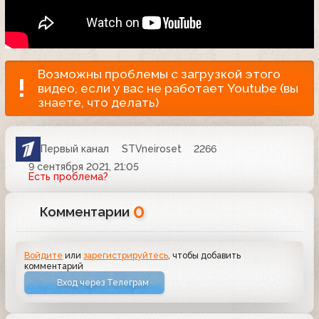
Возможны проблемы с загрузкой этого
видео, если у вас не работает Youtube (вы
знаете, что делать)
Первый канал
STVneiroset
2266
9 сентября 2021, 21:05
Есть проблема?
0
Комментарии
Войдите
или
зарегистрируйтесь
, чтобы добавить
комментарий
Вход через Телеграм