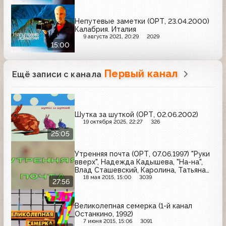
Непутевые заметки (ОРТ, 23.04.2000)
Калабрия. Италия
9 августа 2021, 20:29
2029
15:00
Первый канал
Ещё записи с канала
Шутка за шуткой (ОРТ, 02.06.2002)
19 октября 2025, 22:27
326
25:05
Утренняя почта (ОРТ, 07.06.1997) "Руки
вверх", Надежда Кадышева, "На-на",
Влад Сташевский, Каролина, Татьяна
Овсиенко.
18 мая 2015, 15:00
3039
27:56
Великолепная семерка (1-й канал
Останкино, 1992)
7 июня 2015, 15:06
3091