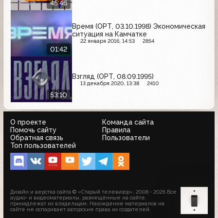
45:46
Время (ОРТ, 03.10.1998) Экономическая
ситуация на Камчатке
22 января 2016, 14:53
2854
01:42
Взгляд (ОРТ, 08.09.1995)
13 декабря 2020, 13:38
2410
53:10
О проекте
Команда сайта
Помочь сайту
Правила
Обратная связь
Пользователи
Топ пользователей
Дизайн и верстка сайта © «Старый телевизор»; 2008 - 2026 Все
аудио- и видеоматериалы, размещённые на сайте,
принадлежат их владельцам. Нахождение материалов на
сайте не оспаривает авторские права их создателей.