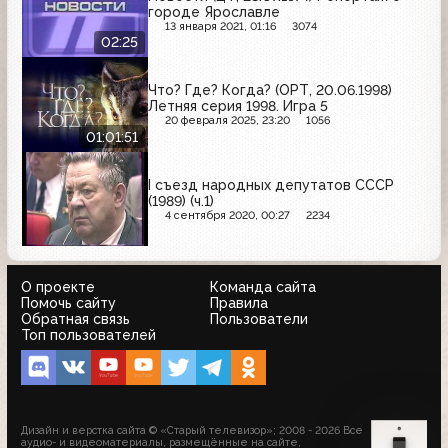
городе Ярославле
13 января 2021, 01:16
3074
02:25
Что? Где? Когда? (ОРТ, 20.06.1998)
Летняя серия 1998. Игра 5
20 февраля 2025, 23:20
1056
01:01:51
I съезд народных депутатов СССР
(1989) (ч.1)
4 сентября 2020, 00:27
2234
О проекте
Команда сайта
Помочь сайту
Правила
Обратная связь
Пользователи
Топ пользователей
Дизайн и верстка сайта © «Старый телевизор»; 2008 - 2026 Все
аудио- и видеоматериалы, размещённые на сайте,