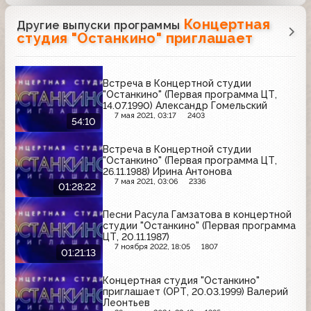
Концертная
Другие выпуски программы
студия "Останкино" приглашает
Встреча в Концертной студии
"Останкино" (Первая программа ЦТ,
14.07.1990) Александр Гомельский
7 мая 2021, 03:17
2403
54:10
Встреча в Концертной студии
"Останкино" (Первая программа ЦТ,
26.11.1988) Ирина Антонова
7 мая 2021, 03:06
2336
01:28:22
Песни Расула Гамзатова в концертной
студии "Останкино" (Первая программа
ЦТ, 20.11.1987)
7 ноября 2022, 18:05
1807
01:21:13
Концертная студия "Останкино"
приглашает (ОРТ, 20.03.1999) Валерий
Леонтьев