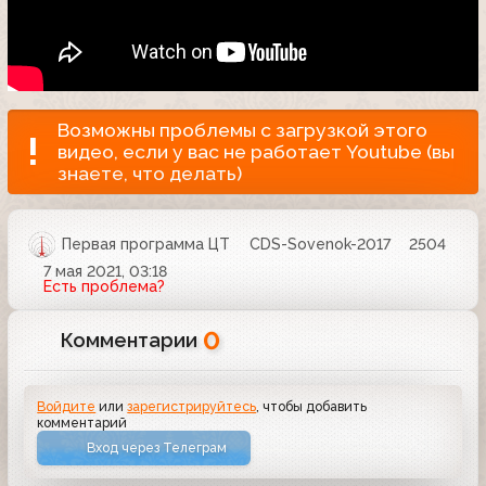
Возможны проблемы с загрузкой этого
видео, если у вас не работает Youtube (вы
знаете, что делать)
Первая программа ЦТ
CDS-Sovenok-2017
2504
7 мая 2021, 03:18
Есть проблема?
0
Комментарии
Войдите
или
зарегистрируйтесь
, чтобы добавить
комментарий
Вход через Телеграм