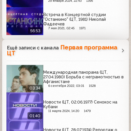
29 января 2024, 22:43
1395
Встреча в Концертной студии
"Останкино" (ЦТ, 1981) Николай
Фадеечев
7 мая 2021, 02:45
1971
56:53
Первая программа
Ещё записи с канала
ЦТ
Международная панорама (ЦТ,
27.04.1980) Борьба с неграмотностью в
Афганистане
6 сентября 2022, 03:01
1528
03:34
Новости (ЦТ, 02.06.1977) Сенокос на
Кубани
11 марта 2024, 14:20
1479
01:40
Новости (ЦТ, 28.07.1974) Репортаж о