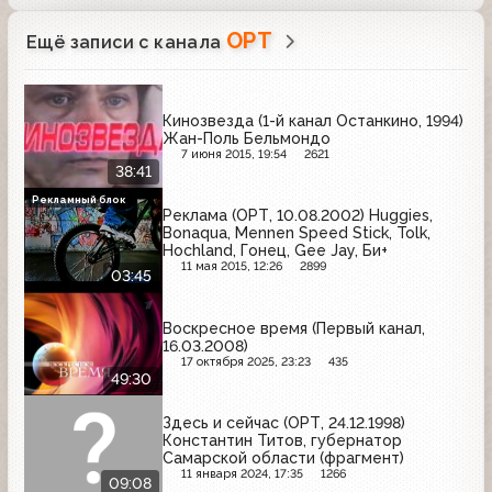
ОРТ
Ещё записи с канала
Кинозвезда (1-й канал Останкино, 1994)
Жан-Поль Бельмондо
7 июня 2015, 19:54
2621
38:41
Рекламный блок
Реклама (ОРТ, 10.08.2002) Huggies,
Bonaqua, Mennen Speed Stick, Tolk,
Hochland, Гонец, Gee Jay, Би+
11 мая 2015, 12:26
2899
03:45
Воскресное время (Первый канал,
16.03.2008)
17 октября 2025, 23:23
435
49:30
Здесь и сейчас (ОРТ, 24.12.1998)
Константин Титов, губернатор
Самарской области (фрагмент)
11 января 2024, 17:35
1266
09:08