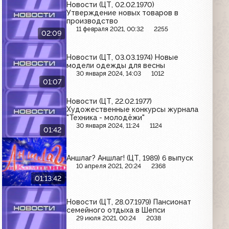
Новости (ЦТ, 02.02.1970)
Утверждение новых товаров в
производство
11 февраля 2021, 00:32
2255
02:09
Новости (ЦТ, 03.03.1974) Новые
модели одежды для весны
30 января 2024, 14:03
1012
01:07
Новости (ЦТ, 22.02.1977)
Художественные конкурсы журнала
"Техника - молодёжи"
30 января 2024, 11:24
1124
01:42
Аншлаг? Аншлаг! (ЦТ, 1989) 6 выпуск
10 апреля 2021, 20:24
2368
01:13:42
Новости (ЦТ, 28.07.1979) Пансионат
семейного отдыха в Шепси
29 июля 2021, 00:24
2038