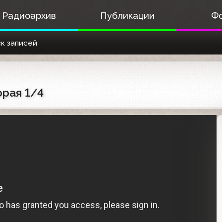
Радиоархив
Публикации
Ф
к записей
орая 1/4