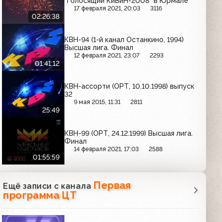
"Голосящий КиВиН-2008" в Юрмале
17 февраля 2021, 20:03
3116
02:26:38
КВН-94 (1-й канал Останкино, 1994)
Высшая лига. Финал
12 февраля 2021, 23:07
2293
01:41:12
КВН-ассорти (ОРТ, 10.10.1998) выпуск
32
9 мая 2015, 11:31
2811
25:49
КВН-99 (ОРТ, 24.12.1999) Высшая лига.
Финал
14 февраля 2021, 17:03
2588
01:55:59
Первая
Ещё записи с канала
программа ЦТ