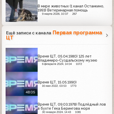
В мире животных (1 канал Останкино,
1993) Ветеринарная помощь
9 марта 2026, 10:07
267
10:28
Первая программа
Ещё записи с канала
ЦТ
Время (ЦТ, 05.04.1980) 125 лет
Владимиро-Суздальскому музею
6 февраля 2024, 14:04
1072
Время (ЦТ, 15.05.1990)
16 мая 2022, 03:53
1773
48:05
Время (ЦТ, 09.03.1978) Подлёдный лов
в бухте Гека Берингова моря
30 января 2024, 14:43
1081