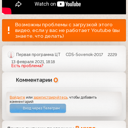
Возможны проблемы с загрузкой этого
видео, если у вас не работает Youtube (вы
знаете, что делать)
Первая программа ЦТ
CDS-Sovenok-2017
2229
13 февраля 2021, 18:18
Есть проблема?
0
Комментарии
Войдите
или
зарегистрируйтесь
, чтобы добавить
комментарий
Вход через Телеграм