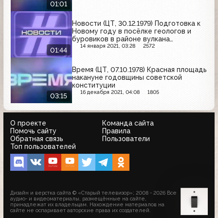
01:01
Новости (ЦТ, 30.12.1979) Подготовка к
Новому году в посёлке геологов и
буровиков в районе вулкана
Мутновский на Камчатке
14 января 2021, 03:28
2572
01:44
Время (ЦТ, 07.10.1978) Красная площадь
накануне годовщины советской
конституции
16 декабря 2021, 04:08
1805
03:15
О проекте
Команда сайта
Помочь сайту
Правила
Обратная связь
Пользователи
Топ пользователей
Дизайн и верстка сайта © «Старый телевизор»; 2008 - 2026 Все
аудио- и видеоматериалы, размещённые на сайте,
принадлежат их владельцам. Нахождение материалов на
сайте не оспаривает авторские права их создателей.