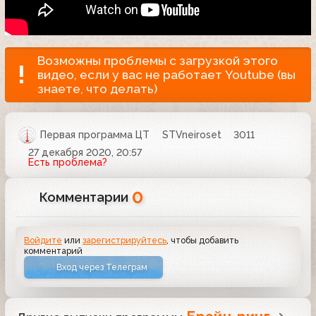
Возможны проблемы с загрузкой этого
видео, если у вас не работает Youtube (вы
знаете, что делать)
Первая программа ЦТ
STVneiroset
3011
27 декабря 2020, 20:57
Есть проблема?
0
Комментарии
Войдите
или
зарегистрируйтесь
, чтобы добавить
комментарий
Вход через Телеграм