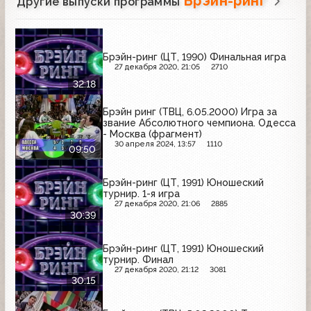
Брэйн-ринг
Другие выпуски программы
Брэйн-ринг (ЦТ, 1990) Финальная игра
27 декабря 2020, 21:05
2710
32:18
Брэйн ринг (ТВЦ, 6.05.2000) Игра за
звание Абсолютного чемпиона. Одесса
- Москва (фрагмент)
30 апреля 2024, 13:57
1110
09:50
Брэйн-ринг (ЦТ, 1991) Юношеский
турнир. 1-я игра
27 декабря 2020, 21:06
2885
30:39
Брэйн-ринг (ЦТ, 1991) Юношеский
турнир. Финал
27 декабря 2020, 21:12
3081
30:15