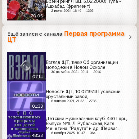
Брэйн ринг (ТВЦ, 5.02.2000) Тула -
Ашхабад (фрагмент)
2 июня 2024, 16:49
1292
20:05
Первая программа
Ещё записи с канала
ЦТ
Взгляд (ЦТ, 1988) Об организации
молодежи в Новом Осколе
30 декабря 2021, 22:11
2010
07:14
Новости (ЦТ, 10.07.1974) Гусевский
хрустальный завод
6 января 2021, 21:52
2735
01:33
Детский музыкальный клуб. 440 Герц.
Выпуск №6. Л. Рубальская, Катя
Мечетина, "Радуга" и др. (Первая
программа ЦТ, 1991)
6 ноября 2025, 10:47
364
43:33