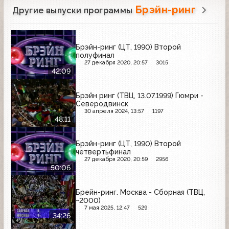
Брэйн-ринг
Другие выпуски программы
Брэйн-ринг (ЦТ, 1990) Второй
полуфинал
27 декабря 2020, 20:57
3015
42:09
Брэйн ринг (ТВЦ, 13.07.1999) Гюмри -
Северодвинск
30 апреля 2024, 13:57
1197
48:11
Брэйн-ринг (ЦТ, 1990) Второй
четвертьфинал
27 декабря 2020, 20:59
2956
50:06
Брейн-ринг. Москва - Сборная (ТВЦ,
~2000)
7 мая 2025, 12:47
529
34:26