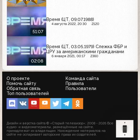
Время (ЦТ, 09.07.1988)
4 августа 2022, 20:30
2120
51:07
Время (ЦТ, 03.05.1979) Слежка ФБР и
ЦРУ за американскими гражданами
6 января 2021, 00:17
2360
02:08
О проекте
Команда сайта
Помочь сайту
Правила
Обратная связь
Пользователи
Топ пользователей
Дизайн и верстка сайта © «Старый телевизор»; 2008 - 2026 Все
аудио- и видеоматериалы, размещённые на сайте,
принадлежат их владельцам. Нахождение материалов на
сайте не оспаривает авторские права их создателей.