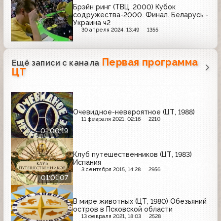
Брэйн ринг (ТВЦ, 2000) Кубок
содружества-2000. Финал. Беларусь -
Украина ч2
30 апреля 2024, 13:49
1355
Первая программа
Ещё записи с канала
ЦТ
Очевидное-невероятное (ЦТ, 1988)
11 февраля 2021, 02:16
2210
01:00:19
Клуб путешественников (ЦТ, 1983)
Испания
3 сентября 2015, 14:28
2956
01:01:07
В мире животных (ЦТ, 1980) Обезьяний
остров в Псковской области
13 февраля 2021, 18:03
2528