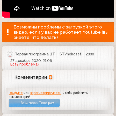
Возможны проблемы с загрузкой этого
видео, если у вас не работает Youtube (вы
знаете, что делать)
Первая программа ЦТ
STVneiroset
2888
27 декабря 2020, 21:06
Есть проблема?
0
Комментарии
Войдите
или
зарегистрируйтесь
, чтобы добавить
комментарий
Вход через Телеграм