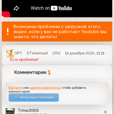
Возможны проблемы с загрузкой этого
видео, если у вас не работает Youtube (вы
знаете, что делать)
ОРТ
STVneiroset
2701
18 декабря 2020, 21:18
Есть проблема?
1
Комментарии
Войдите
или
зарегистрируйтесь
, чтобы добавить
комментарий
Вход через Телеграм
Timur2003
0