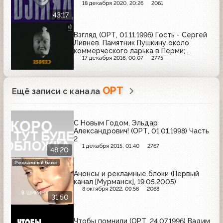
18 декабря 2020, 20:26
2061
43:17
Взгляд (ОРТ, 01.11.1996) Гость - Сергей
Ливнев. Памятник Пушкину около
коммерческого ларька в Перми;
ситуация в Карабахе; частная гимназия
17 декабря 2016, 00:07
2775
в Екатеринбурге
ОРТ
Ещё записи с канала
С Новым Годом, Эльдар
Александрович! (ОРТ, 01.01.1998) Часть
2
1 декабря 2015, 01:40
2767
48:20
Рекламный блок
Анонсы и рекламные блоки (Первый
канал [Мурманск], 19.05.2005)
8 октября 2022, 09:56
2068
31:50
Чтобы помнили (ОРТ, 24.07.1996) Вадим