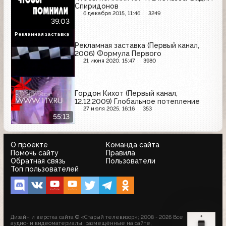
Спиридонов
6 декабря 2015, 11:46
3249
39:03
Рекламная заставка
Рекламная заставка (Первый канал,
2006) Формула Первого
21 июня 2020, 15:47
3980
Гордон Кихот (Первый канал,
12.12.2009) Глобальное потепление
27 июля 2025, 16:16
353
55:13
О проекте
Команда сайта
Помочь сайту
Правила
Обратная связь
Пользователи
Топ пользователей
Дизайн и верстка сайта © «Старый телевизор»; 2008 - 2026 Все
аудио- и видеоматериалы, размещённые на сайте,