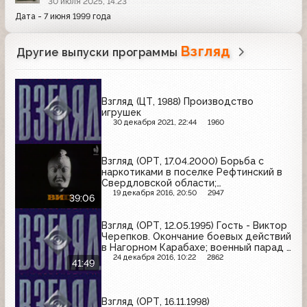
30 июля 2025, 14:23
Дата - 7 июня 1999 года
Взгляд
Другие выпуски программы
Взгляд (ЦТ, 1988) Производство
игрушек
30 декабря 2021, 22:44
1960
Взгляд (ОРТ, 17.04.2000) Борьба с
наркотиками в поселке Рефтинский в
Свердловской области;
благотворительная акция в Рыбинском
19 декабря 2016, 20:50
2947
39:06
детском доме
Взгляд (ОРТ, 12.05.1995) Гость - Виктор
Черепков. Окончание боевых действий
в Нагорном Карабахе; военный парад в
Степанакерте; Джохар Дудаев о
24 декабря 2016, 10:22
2862
41:49
ситуации в Чечне
Взгляд (ОРТ, 16.11.1998)