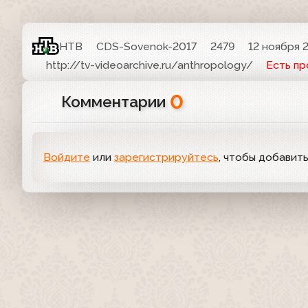
НТВ
CDS-Sovenok-2017
2479
12 ноября 2
http://tv-videoarchive.ru/anthropology/
Есть п
0
Комментарии
Войдите
или
зарегистрируйтесь
, чтобы добавит