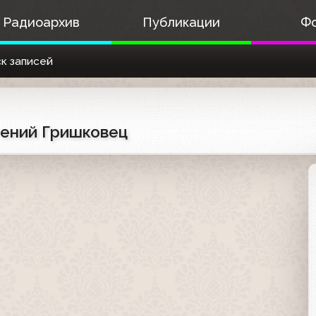
Радиоархив
Публикации
Ф
к записей
гений Гришковец