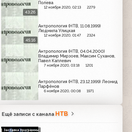
Полева
12 ноября 2020, 02:13
2279
43:26
Антропология (НТВ, 11.08.1999)
Людмила Улицкая
12 ноября 2020, 01:47
2324
45:16
Антропология (НТВ, 04.04.2000)
Владимир Мирзоев, Максим Суханов,
Павел Каплевич
7 ноября 2020, 03:18
1201
Антропология (НТВ, 23.12.1999) Леонид
Парфёнов
6 ноября 2020, 00:08
1971
НТВ
Ещё записи с канала
Заставка программы