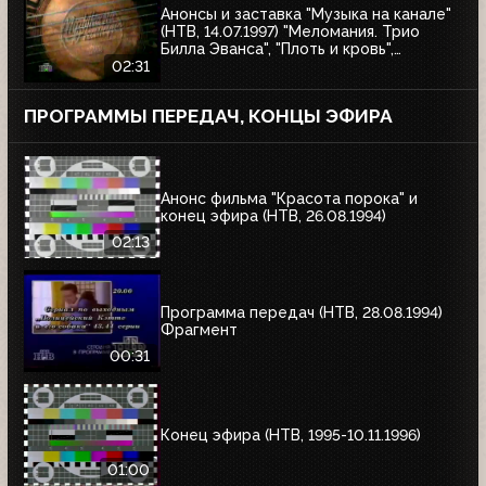
Анонсы и заставка "Музыка на канале"
(НТВ, 14.07.1997) "Меломания. Трио
Билла Эванса", "Плоть и кровь",
"Маленький гигант большого секса", "XX
02:31
век в войнах"
ПРОГРАММЫ ПЕРЕДАЧ, КОНЦЫ ЭФИРА
Анонс фильма "Красота порока" и
конец эфира (НТВ, 26.08.1994)
02:13
Программа передач (НТВ, 28.08.1994)
Фрагмент
00:31
Конец эфира (НТВ, 1995-10.11.1996)
01:00