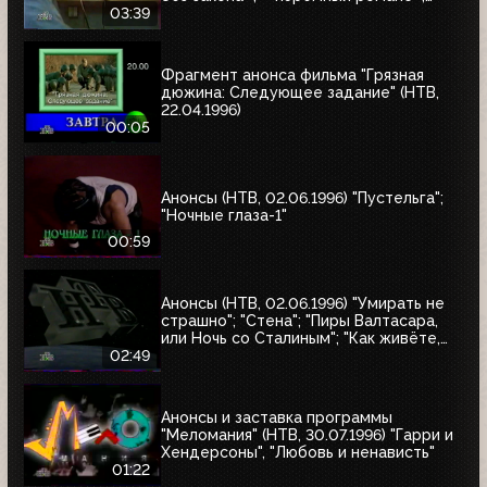
«Восставшие из ада 2», «Лучшие шоу и
03:39
варьете мира»
Фрагмент анонса фильма "Грязная
дюжина: Следующее задание" (НТВ,
22.04.1996)
00:05
Анонсы (НТВ, 02.06.1996) "Пустельга";
"Ночные глаза-1"
00:59
Анонсы (НТВ, 02.06.1996) "Умирать не
страшно"; "Стена"; "Пиры Валтасара,
или Ночь со Сталиным"; "Как живёте,
Караси"
02:49
Анонсы и заставка программы
"Меломания" (НТВ, 30.07.1996) "Гарри и
Хендерсоны", "Любовь и ненависть"
01:22