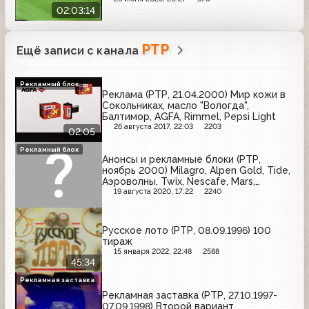
02:03:14
РТР
Ещё записи с канала
Рекламный блок
Реклама (РТР, 21.04.2000) Мир кожи в
Сокольниках, масло "Вологда",
Балтимор, AGFA, Rimmel, Pepsi Light
26 августа 2017, 22:03
2203
02:05
Рекламный блок
Анонсы и рекламные блоки (РТР,
ноябрь 2000) Milagro, Alpen Gold, Tide,
Аэроволны, Twix, Nescafe, Mars,
Pepsodent, Jacobs, Dirol, Nesquik
19 августа 2020, 17:22
2240
Русское лото (РТР, 08.09.1996) 100
тираж
15 января 2022, 22:48
2588
45:34
Рекламная заставка
Рекламная заставка (РТР, 27.10.1997-
07.09.1998) Второй вариант