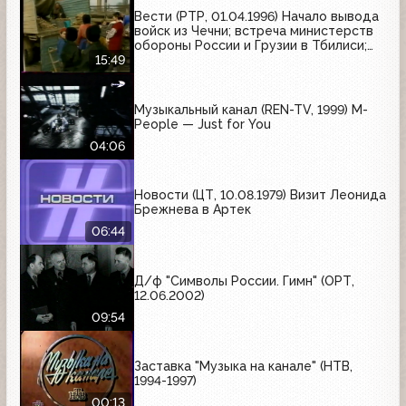
Вести (РТР, 01.04.1996) Начало вывода
войск из Чечни; встреча министерств
обороны России и Грузии в Тбилиси;
переговоры между Россией и Китаем;
15:49
подготовка к подписанию договора
России и Белоруссии
Музыкальный канал (REN-TV, 1999) M-
People — Just for You
04:06
Новости (ЦТ, 10.08.1979) Визит Леонида
Брежнева в Артек
06:44
Д/ф "Символы России. Гимн" (ОРТ,
12.06.2002)
09:54
Заставка "Музыка на канале" (НТВ,
1994-1997)
00:13