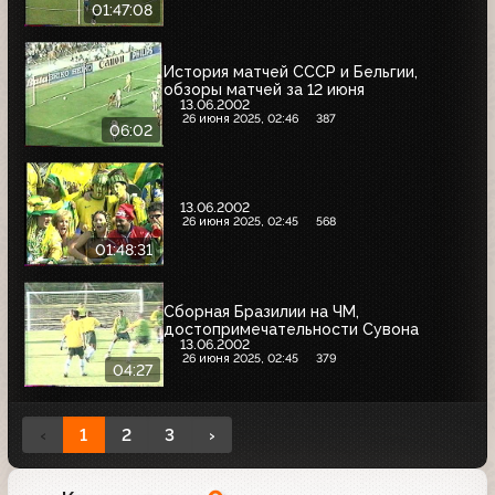
01:47:08
История матчей СССР и Бельгии,
обзоры матчей за 12 июня
13.06.2002
26 июня 2025, 02:46
387
06:02
13.06.2002
26 июня 2025, 02:45
568
01:48:31
Сборная Бразилии на ЧМ,
достопримечательности Сувона
13.06.2002
26 июня 2025, 02:45
379
04:27
‹
1
2
3
›