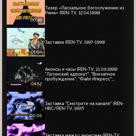
Тизер «Пасхальное богослужение из
Рима» (REN-TV, 12.04.1998)
00:36
Заставки (REN-TV, 1997-1999)
01:04
Анонсы и часы (REN-TV, 21.09.1999)
"Латинский адвокат"; "Внезапное
пробуждение"; "Файл Ипкресс";
"Пешка"; "Африка"; "Просчёт";
04:52
"Секретные материалы"
Заставка "Смотрите на канале" (REN-
HBC/REN-TV, 1997)
00:05
Заставка между анонсами (REN-TV,