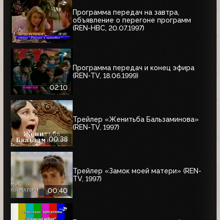
Программа передач на завтра,
объявление о перегоне программ
(REN-НВС, 20.07.1997)
Программа передач и конец эфира
(REN-TV, 18.06.1999)
02:10
Трейлер «Женитьба Бальзаминова»
(REN-TV, 1997)
00:38
Трейлер «Замок моей матери» (REN-
TV, 1997)
00:40