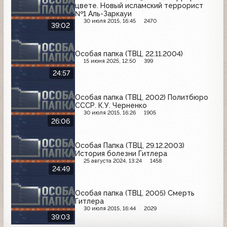
цвете. Новый исламский террорист
№1 Аль-Заркауи
30 июля 2015, 16:45
2470
39:02
Особая папка (ТВЦ, 22.11.2004)
15 июня 2025, 12:50
399
24:57
Особая папка (ТВЦ, 2002) Политбюро
СССР. К.У. Черненко
30 июля 2015, 16:26
1905
26:06
Особая Папка (ТВЦ, 29.12.2003)
История болезни Гитлера
25 августа 2024, 13:24
1458
24:49
Особая папка (ТВЦ, 2005) Смерть
Гитлера
30 июля 2015, 16:44
2029
39:03