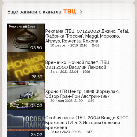
ТВЦ
Ещё записи с канала
Рекламный блок
Реклама (ТВЦ, 07.12.2002) Джинс, Tefal,
Фабрика "Россия", Maggi, Морозко,
Always, Rowenta, Rexona
10 февраля 2016, 12:16
2451
03:50
Времечко. Ночной полет (ТВЦ,
08.11.2001) Василий Лановой
3 мая 2021, 22:04
1996
28:59
Хроно (ТВ Центр, 1998) Формула-1.
Обзор Гран-При Австрии-1997
30 июля 2023, 21:20
1189
05:02
Особая папка (ТВЦ, 2004) Вожди КПСС.
Брежнев Л.И. ч. 3 История болезни
Брежнева
28 мая 2023, 20:08
1317
25:02