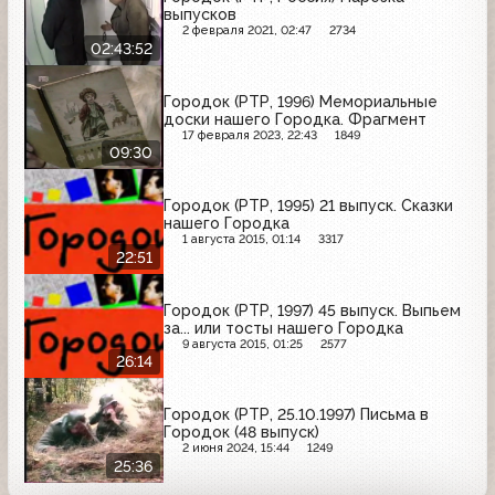
выпусков
2 февраля 2021, 02:47
2734
02:43:52
Городок (РТР, 1996) Мемориальные
доски нашего Городка. Фрагмент
17 февраля 2023, 22:43
1849
09:30
Городок (РТР, 1995) 21 выпуск. Сказки
нашего Городка
1 августа 2015, 01:14
3317
22:51
Городок (РТР, 1997) 45 выпуск. Выпьем
за... или тосты нашего Городка
9 августа 2015, 01:25
2577
26:14
Городок (РТР, 25.10.1997) Письма в
Городок (48 выпуск)
2 июня 2024, 15:44
1249
25:36