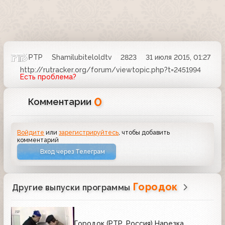
РТР
Shamilubiteloldtv
2823
31 июля 2015, 01:27
http://rutracker.org/forum/viewtopic.php?t=2451994
Есть проблема?
0
Комментарии
Войдите
или
зарегистрируйтесь
, чтобы добавить
комментарий
Вход через Телеграм
Городок
Другие выпуски программы
Городок (РТР, Россия) Нарезка