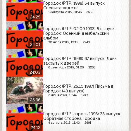
Городок (РТР, 1998) 54 выпуск.
Спешите видеть!
19 августа 2015, 01:46
2652
24:25
Городок (РТР, 02.09.1993) 5 выпуск.
Городок: Осенний дембельский
альбом
30 июля 2015, 19:15
2943
24:01
Городок (РТР, 1999) 67 выпуск. День
закрытых дверей
6 сентября 2015, 01:26
3265
24:03
Городок (РТР, 25.10.1997) Письма в
Городок (48 выпуск)
2 июня 2024, 15:44
1243
25:36
Городок (РТР, апрель 1996) 33 выпуск.
Обратная сторона Городка
4 августа 2015, 11:40
2691
24:12