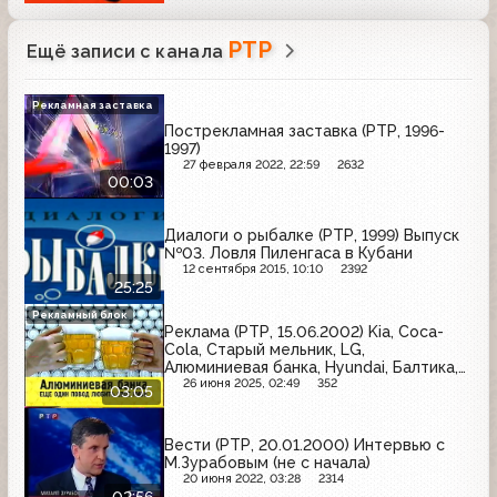
РТР
Ещё записи с канала
Рекламная заставка
Пострекламная заставка (РТР, 1996-
1997)
27 февраля 2022, 22:59
2632
00:03
Диалоги о рыбалке (РТР, 1999) Выпуск
№03. Ловля Пиленгаса в Кубани
12 сентября 2015, 10:10
2392
25:25
Рекламный блок
Реклама (РТР, 15.06.2002) Kia, Coca-
Cola, Старый мельник, LG,
Алюминиевая банка, Hyundai, Балтика,
MasterCard
26 июня 2025, 02:49
352
03:05
Вести (РТР, 20.01.2000) Интервью с
М.Зурабовым (не с начала)
20 июня 2022, 03:28
2314
02:56