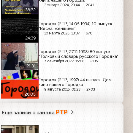
книга нашего Городка
3 января 2024, 23:44
2041
38:32
Городок (РТР, 14.05.1994) 10 выпуск
“Весна, женщины”
10 марта 2025, 13:37
670
24:39
Городок (РТР, 27.11.1998) 59 выпуск
“Толковый словарь русского Городка“
7 сентября 2022, 15:08
2135
21:31
Городок (РТР, 1997) 44 выпуск. Дом
кино нашего Городка
9 августа 2015, 01:23
2703
26:05
РТР
Ещё записи с канала