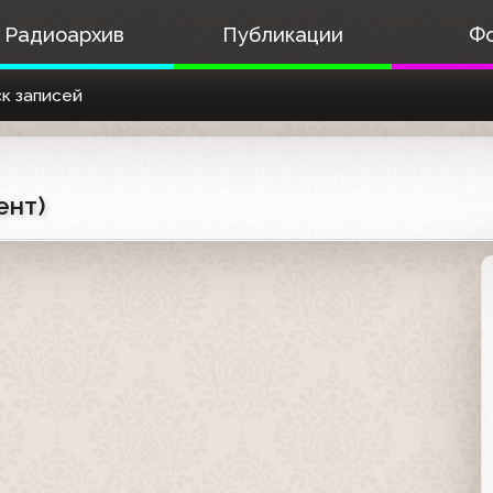
Радиоархив
Публикации
Ф
к записей
ент)