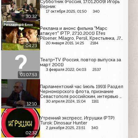
Субботник (Россия, 17.01.2009) Игорь
Верник
17 октября 2025, 01:50
340
30:32
Рекламный блок
Реклама и анонс фильма "Марс
атакует" (РТР, 27.10.2001) Efes
Pilsener, Milagro, Persil, Крестьянка, J7,
Упсарин Упса, Pril, Samsung, Рыжий Ап,
20 января 2015, 14:25
2184
04:23
Золотая Бочка, Losk
Театр+TV (Россия, повтор выпуска за
март 2001)
3 февраля 2022, 04:03
2537
01:07:53
Парламентский час (июль 1993) Раздел
Черноморского флота, признание
Севастополя российским, интервью с
??? по поводу внешней политики РФ
30 апреля 2024, 15:04
1161
12:10
Утренний экспресс. Игрушки (РТР)
Turok: Dinosaur Hunter
2 декабря 2025, 23:51
340
02:32