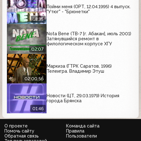
Пойми меня (ОРТ, 12.04.1995) 4 выпуск.
"Утюг" - "Брюнетки"
18:35
Nota Bene (ТВ-7 [г. Абакан], июль 2001)
Затянувшийся ремонт в
филологическом корпусе ХГУ
02:07
Маркиза (ГТРК Саратов, 1996)
Телеигра. Владимир Этуш
02:00:56
Новости (ЦТ, 29.03.1979) История
города Брянска
01:46
О проекте
Команда сайта
Помочь сайту
Правила
Обратная связь
Пользователи