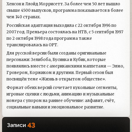
Хенсон и Ллойд Моррисетт. За более чем 50 лет вышло
свыше 4500 выпусков, программа показывается в более
чем 140 странах.
Российская адаптация выходила с 22 октября 1996 по
2007 год. Премьера состоялась на НТВ, с 5 сентября 1997
по 2 октября 1998 года программа также
транслировалась на ОРТ.
Для русской версии были созданы оригинальные
персонажи: Зелибоба, Бусинка и Кубик, которые
появлялись вместе с американскими маппетами — Элмо,
Гровером, Коржиком и другими. Первый сезон был
посвящён теме «Жизнь в открытом обществе».
Формат обеих версий сочетает кукольные сегменты,
игровые сценки с людьми, анимацию и музыкальные
номера с упором на раннее обучение: алфавит, счёт,
социальные навыки и эмоциональное развитие.
43
Записи