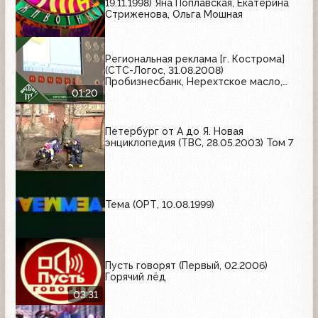
19.11.1998) Яна Поплавская, Екатерина
Стриженова, Ольга Мошная
Региональная реклама [г. Кострома]
(СТС-Логос, 31.08.2008)
Пробизнесбанк, Нерехтское масло,
Шеллен, ДОП №1
01:20
Петербург от А до Я. Новая
энциклопедия (ТВС, 28.05.2003) Том 7
Тема (ОРТ, 10.08.1999)
Пусть говорят (Первый, 02.2006)
Горячий лёд
03:31