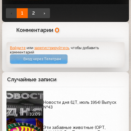
‹
1
2
›
0
Комментарии
Войдите
или
зарегистрируйтесь
, чтобы добавить
комментарий
Вход через Телеграм
Случайные записи
Новости дня (ЦТ, июль 1954) Выпуск
№43
10:09
Эти забавные животные (ОРТ,