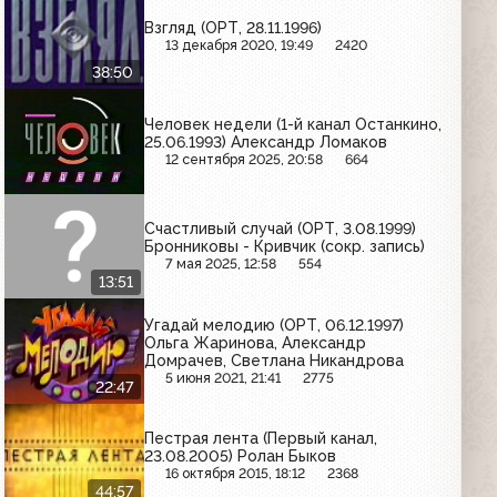
Взгляд (ОРТ, 28.11.1996)
13 декабря 2020, 19:49
2420
38:50
Человек недели (1-й канал Останкино,
25.06.1993) Александр Ломаков
12 сентября 2025, 20:58
664
Счастливый случай (ОРТ, 3.08.1999)
Бронниковы - Кривчик (сокр. запись)
7 мая 2025, 12:58
554
13:51
Угадай мелодию (ОРТ, 06.12.1997)
Ольга Жаринова, Александр
Домрачев, Светлана Никандрова
5 июня 2021, 21:41
2775
22:47
Пестрая лента (Первый канал,
23.08.2005) Ролан Быков
16 октября 2015, 18:12
2368
44:57