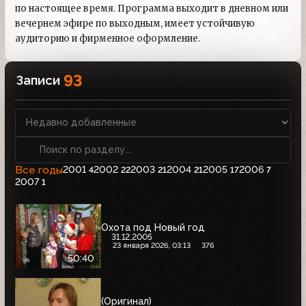
по настоящее время. Программа выходит в дневном или
вечернем эфире по выходным, имеет устойчивую
аудиторию и фирменное оформление.
93
Записи
Все годы
2001
2002
2003
2004
2005
2006
4
22
21
21
17
7
2007
1
Охота под Новый год
31.12.2005
23 января 2026, 03:13
376
50:40
(Оригинал)