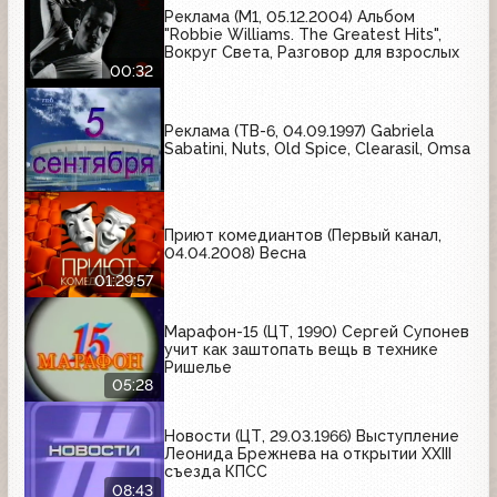
Реклама (М1, 05.12.2004) Альбом
"Robbie Williams. The Greatest Hits",
Вокруг Света, Разговор для взрослых
00:32
Реклама (ТВ-6, 04.09.1997) Gabriela
Sabatini, Nuts, Old Spice, Clearasil, Omsa
Приют комедиантов (Первый канал,
04.04.2008) Весна
01:29:57
Марафон-15 (ЦТ, 1990) Сергей Супонев
учит как заштопать вещь в технике
Ришелье
05:28
Новости (ЦТ, 29.03.1966) Выступление
Леонида Брежнева на открытии XXIII
съезда КПСС
08:43