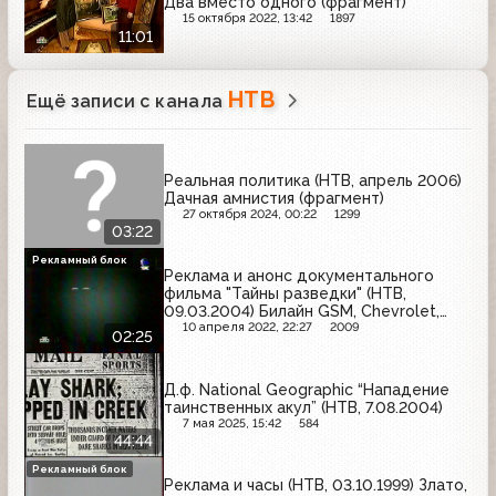
Два вместо одного (фрагмент)
15 октября 2022, 13:42
1897
11:01
НТВ
Ещё записи с канала
Реальная политика (НТВ, апрель 2006)
Дачная амнистия (фрагмент)
27 октября 2024, 00:22
1299
03:22
Рекламный блок
Реклама и анонс документального
фильма "Тайны разведки" (НТВ,
09.03.2004) Билайн GSM, Chevrolet,
Velkopopovicky Kozel, R.T.H.
10 апреля 2022, 22:27
2009
02:25
Д.ф. National Geographic “Нападение
таинственных акул” (НТВ, 7.08.2004)
7 мая 2025, 15:42
584
44:44
Рекламный блок
Реклама и часы (НТВ, 03.10.1999) Злато,