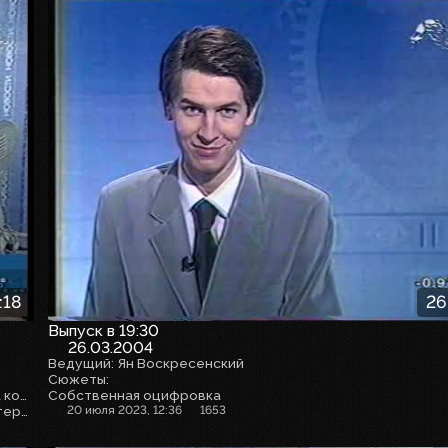
:18
26
Выпуск в 19:30
26.03.2004
Ведущий: Ян Воскресенский
Сюжеты:
- Правительство Петербурга на 20% повышает тарифы на коммунальные услуги
Собственная оцифровка
- Назначен новый начальник управления ФСБ по Санкт-Петербургу и Ленинградской области: Юрий Игнащенков
20 июля 2023, 12:36
1653