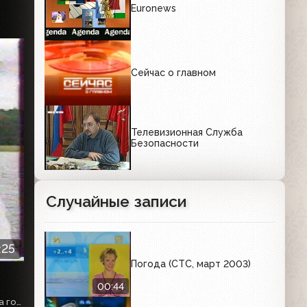
Euronews
Сейчас о главном
Телевизионная Служба
Безопасности
Случайные записи
:25
Погода (СТС, март 2003)
00:44
Этот выпуск примечателен тем, что в нем в конце выпуска говорится про указ Ельцина о создании общероссийского телеканала "Культура" и в прогнозе погоды указываются фактические города вещания на момент данного выпуска.