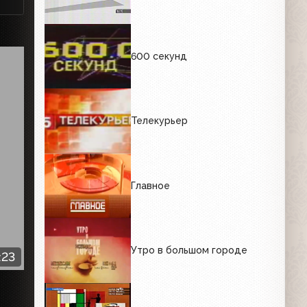
600 секунд
Телекурьер
Главное
Утро в большом городе
:23