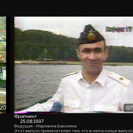
:20
07
Фрагмент
25.08.1997
Ведущая - Марианна Баконина