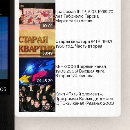
Графоман (РТР, 5.03.1998) 70
лет Габриэлю Гарсиа
Маркесу (в гостях -
переводчик Павел Грушко)
10:01
Старая квартира (РТР, 1997)
1960 год. Часть вторая
53:49
КВН-2006 (Первый канал,
19.05.2006) Высшая лига.
Вторая 1/4 финала
01:45:29
:05
Клип «Пятый элемент».
Программа Время ди джеев
(СТС-35 канал (Рязань); 2001)
02:23