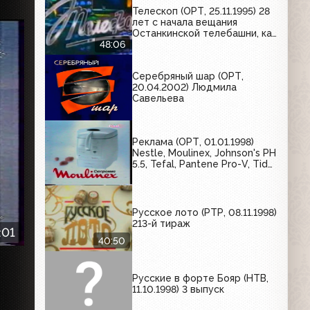
Телескоп (ОРТ, 25.11.1995) 28
лет с начала вещания
Останкинской телебашни, как
проходит предвыборная
48:06
компания на телевидении,
портрет Владимира Познера
Серебряный шар (ОРТ,
20.04.2002) Людмила
Савельева
Реклама (ОРТ, 01.01.1998)
Nestle, Moulinex, Johnson's PH
5.5, Tefal, Pantene Pro-V, Tide,
Pampers
Русское лото (РТР, 08.11.1998)
213-й тираж
:01
40:50
Русские в форте Бояр (НТВ,
11.10.1998) 3 выпуск