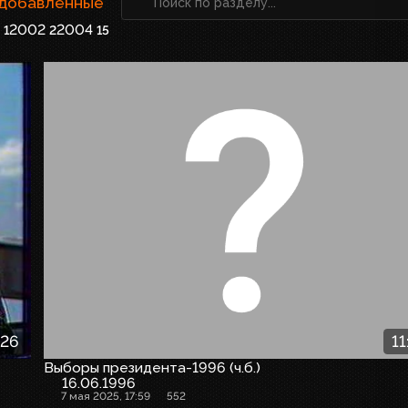
 добавленные
2002
2004
1
2
15
:26
11
Выборы президента-1996 (ч.б.)
16.06.1996
7 мая 2025, 17:59
552