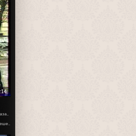
:14
В эфире заключительный выпуск Информ. ТВ с Татьяной Базановой.
Губернатор Петербурга Валентина Матвиенко приняла решение не допустить строительства автозаправки рядом с местом дуэли Пушкина.