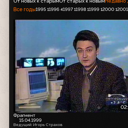
От новых к старым
От старых к новым
Недавно
Все годы
1995
1996
1997
1998
1999
2000
2001
1
4
1
1
1
1
02
Фрагмент
15.04.1999
Ведущий: Игорь Страхов