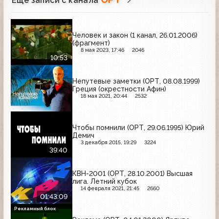
Ещё записи с канала
Человек и закон (1 канал, 26.01.2006)
(фрагмент)
8 мая 2023, 17:46
2046
10:53
Непутевые заметки (ОРТ, 08.08.1999)
Греция (окрестности Афин)
18 мая 2021, 20:44
2532
Чтобы помнили (ОРТ, 29.06.1995) Юрий
Демич
3 декабря 2015, 19:29
3224
39:40
КВН-2001 (ОРТ, 28.10.2001) Высшая
лига. Летний кубок
14 февраля 2021, 21:45
2660
01:43:09
Рекламный блок