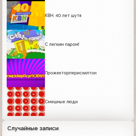
КВН. 40 лет шутя
С легким паром!
Прожекторперисхилтон
Смешные люди
Случайные записи