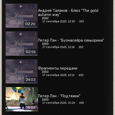
Андрей Таланов - Блюз "The gold
autumn way"
1992
17 сентября 2025, 12:30
333
02:20
Питер Пэн - "Буонасейра синьорина"
1993
17 сентября 2025, 12:18
352
02:59
Фрагменты передачи
1993
17 сентября 2025, 12:12
402
24:03
Питер Пэн - "Подтяжки"
1993
17 сентября 2025, 10:24
439
05:05