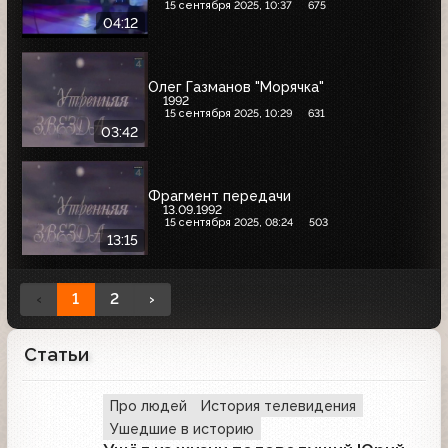
15 сентября 2025, 10:37
675
04:12
Олег Газманов "Морячка"
1992
15 сентября 2025, 10:29
631
03:42
Фрагмент передачи
13.09.1992
15 сентября 2025, 08:24
503
13:15
‹
1
2
›
Статьи
Про людей
История телевидения
Ушедшие в историю