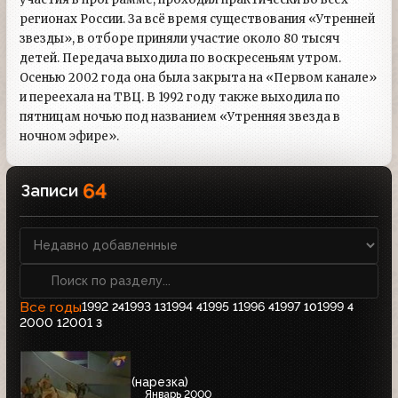
регионах России. За всё время существования «Утренней
звезды», в отборе приняли участие около 80 тысяч
детей. Передача выходила по воскресеньям утром.
Осенью 2002 года она была закрыта на «Первом канале»
и переехала на ТВЦ. В 1992 году также выходила по
пятницам ночью под названием «Утренняя звезда в
ночном эфире».
64
Записи
Все годы
1992
1993
1994
1995
1996
1997
1999
24
13
4
1
4
10
4
2000
2001
1
3
(нарезка)
Январь 2000