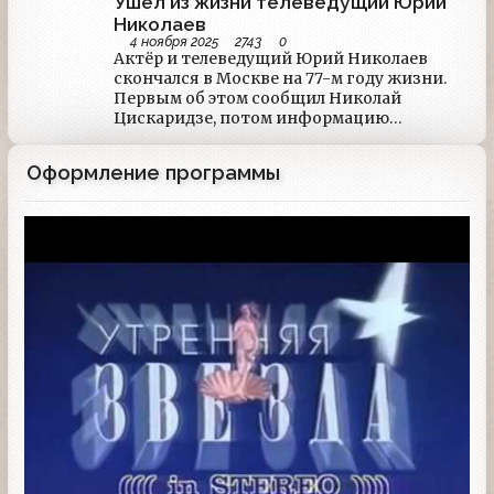
Ушёл из жизни телеведущий Юрий
Николаев
4 ноября 2025
2743
0
Актёр и телеведущий Юрий Николаев
скончался в Москве на 77-м году жизни.
Первым об этом сообщил Николай
Цискаридзе, потом информацию
подтвердили Первый канал и ведущие
информагентства. Последний эфир
Оформление программы
Николаева состоялся в минувшую субботу
в программе "Сегодня вечером", которую
вёл Цискаридзе.
Заставка программы