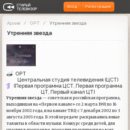
Вход
Регистрация
Архив
ОРТ
Утренняя звезда
Утренняя звезда
ОРТ
Центральная студия телевидения (ЦСТ)
(Первая программа ЦСТ, Первая программа
ЦТ, Первый канал ЦТ)
Утренняя звезда
— советская и российская программа,
выходившая на «Первом канале» со 2 марта 1991 по 16
ноября 2002 года, и на канале ТВЦ с 7 декабря 2002 по 3
августа 2003 года. В этой передаче раскрывались юные
таланты в области музыки. Конкурс среди детей, для
участия в программе, проходил практически во всех