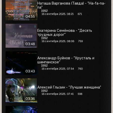
Наташа Варганова (Тавда) - "Ha-fa-na-
na"
1992
16 сентября 2025, 08:21
671
04:55
Екатерина Семёнова - "Десять
трудных дорог"
1992
16 сентября 2025, 08:06
759
03:48
Александр Буйнов - "Хрусталь и
шампанское"
1992
16 сентября 2025, 07:54
760
03:43
Алексей Глызин - "Лучшая женщина"
1992
16 сентября 2025, 07:41
598
03:36