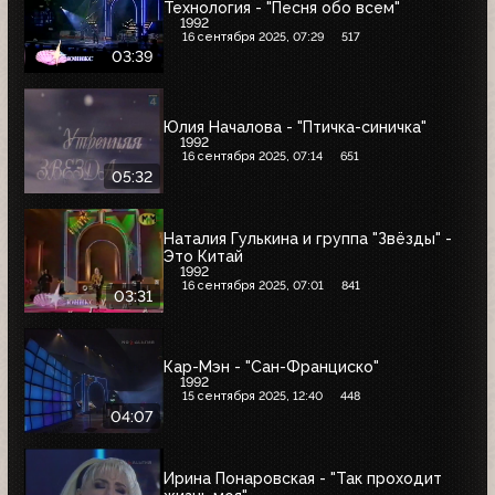
Технология - "Песня обо всем"
1992
16 сентября 2025, 07:29
517
03:39
Юлия Началова - "Птичка-синичка"
1992
16 сентября 2025, 07:14
651
05:32
Наталия Гулькина и группа "Звёзды" -
Это Китай
1992
16 сентября 2025, 07:01
841
03:31
Кар-Мэн - "Сан-Франциско"
1992
15 сентября 2025, 12:40
448
04:07
Ирина Понаровская - "Так проходит