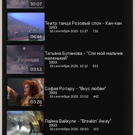
10:07
Театр танца Розовый слон - Кан-кан
1993
18 сентября 2025, 10:27
716
04:44
Татьяна Буланова - "Спи мой мальчик
маленький"
1993
18 сентября 2025, 10:12
543
03:53
София Ротару - "Вкус любви"
1993
18 сентября 2025, 10:02
442
03:28
Лайма Вайкуле - "Breakin' Away"
1993
18 сентября 2025, 09:50
513
03:19