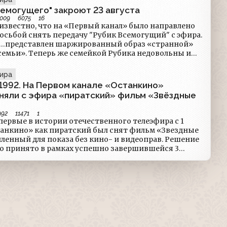
семогущего" закроют 23 августа
2009
6075
16
известно, что на «Первый канал» было направлено
осьбой снять передачу "Рубик Всемогущий" с эфира.
 «…представлен шаржированный образ «странной»
семьи». Теперь же семейкой Рубика недовольны и
нцы. Так, руководителя Национального центра
Азербайджана Таира Амирасланова возмутило, что в
фира
рмяне постоянно выдают наши яства, в том числе и
 1992. На Первом канале «Останкино»
ои».
няли с эфира «пиратский» фильм «Звёздные
992
11471
1
первые в истории отечественного телеэфира с 1
танкино» как пиратский был снят фильм «Звездные
ленный для показа без кино- и видеоправ. Решение
ло принято в рамках успешно завершившейся 3
тя и едва не сорвавшейся вначале, в Москве акции
ное кино» — марафона европейских и американских
ленных в 1992 году.