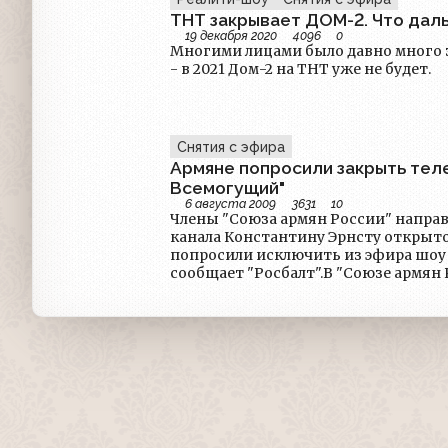
ТНТ закрывает ДОМ-2. Что дал
19 декабря 2020
4096
0
Многими лицами было давно много 
- в 2021 Дом-2 на ТНТ уже не будет.
Снятия с эфира
Армяне попросили закрыть тел
Всемогущий"
6 августа 2009
3631
10
Члены "Союза армян России" напра
канала Константину Эрнсту открыто
попросили исключить из эфира шоу
сообщает "Росбалт".В "Союзе армян 
российскому зрителю в шоу предс
образ "странной" армянской семьи".