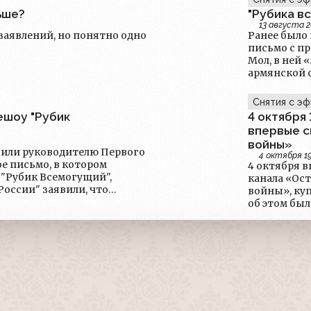
ьше?
"Рубика в
13 августа 
заявлений, но понятно одно
Ранее было 
письмо с пр
Мол, в ней
армянской 
азербайджа
кулинарии 
Снятия с э
передаче «а
ешоу "Рубик
4 октября
долму, за св
впервые с
войны»
вили руководителю Первого
4 октября 1
е письмо, в котором
4 октября в
 "Рубик Всемогущий",
канала «Ос
России" заявили, что
войны», куп
тавлен "шаржированный
об этом бы
октября, хо
«Неворован
картин, куп