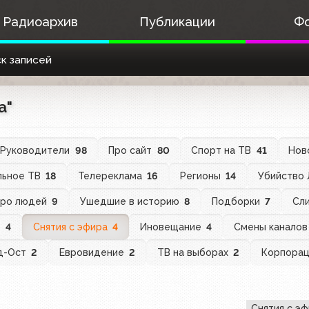
Радиоархив
Публикации
Ф
к записей
а"
Руководители
98
Про сайт
80
Спорт на ТВ
41
Нов
льное ТВ
18
Телереклама
16
Регионы
14
Убийство
ро людей
9
Ушедшие в историю
8
Подборки
7
Сли
В
4
Снятия с эфира
4
Иновещание
4
Смены канало
д-Ост
2
Евровидение
2
ТВ на выборах
2
Корпора
Снятия с э