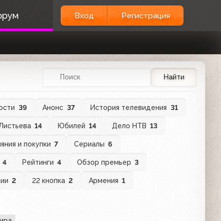
орум
Вход
Регистрация
Найти
ости
39
Анонс
37
История телевидения
31
 Листьева
14
Юбилей
14
Дело НТВ
13
яния и покупки
7
Сериалы
6
в
4
Рейтинги
4
Обзор премьер
3
ции
2
22 кнопка
2
Армения
1
фира