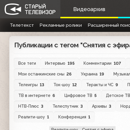
Видеоархив
Телетекст
Рекламные ролики
Расширенный поис
Публикации с тегом "Снятия с эфир
Все теги
Интервью
195
Комментарии
107
Мои останкинские сны
26
Украина
19
Музыка
Телеигры
13
Ток-шоу
12
Теракты и ЧС
9
П
ТВ в интернете
6
Цифровое ТВ
5
Детское Т
НТВ-Плюс
3
Телеспутник
3
Архивы
3
Нор
Реалити-шоу
1
Конференция
1
Реалити-шоу
Снятия с эфира