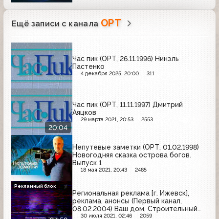
ОРТ
Ещё записи с канала
Час пик (ОРТ, 26.11.1996) Нинэль
Пастенко
4 декабря 2025, 20:00
311
Час пик (ОРТ, 11.11.1997) Дмитрий
Аяцков
29 марта 2021, 20:53
2553
20:04
Непутевые заметки (ОРТ, 01.02.1998)
Новогодняя сказка острова богов.
Выпуск 1
18 мая 2021, 20:43
2485
Рекламный блок
Региональная реклама [г. Ижевск],
реклама, анонсы (Первый канал,
08.02.2004) Ваш дом, Строительный
мир, Италмас, Бриз, Уральский мастер,
30 июля 2021, 02:46
2059