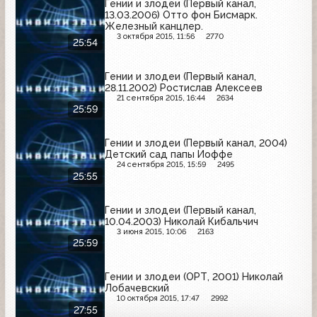
Гении и злодеи (Первый канал,
13.03.2006) Отто фон Бисмарк.
Железный канцлер.
3 октября 2015, 11:56
2770
25:54
Гении и злодеи (Первый канал,
28.11.2002) Ростислав Алексеев
21 сентября 2015, 16:44
2634
25:59
Гении и злодеи (Первый канал, 2004)
Детский сад папы Иоффе
24 сентября 2015, 15:59
2495
25:55
Гении и злодеи (Первый канал,
10.04.2003) Николай Кибальчич
3 июня 2015, 10:06
2163
25:59
Гении и злодеи (ОРТ, 2001) Николай
Лобачевский
10 октября 2015, 17:47
2992
27:55