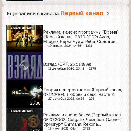
Первый канал
Ещё записи с канала
Рекламный блок
Реклама и анонс программы "Время"
(Первый канал, 08.10.2002) Avon,
Milagro, Pepsi, Чудо, Ряба, Солодов,
Gillette, Snickers, Царь-батюшка, 32,
19 января 2024, 14:56
1331
Lay's, Московская кофейня на паях,
Сила лета, Coca-Cola
Взгляд (ОРТ, 25.01.1999)
18 декабря 2020, 20:42
2278
Теория невероятности (Первый канал,
07.12.2004) Любовь и секс. Часть 2
27 декабря 2025, 09:36
295
25:38
Рекламный блок
Реклама и анонс бокса (Первый канал,
05.07.2003) Colgate, Чемпион, Garnier,
Эрмигурт Ehrmann, Rexona,
Хондроксид, Раптор, Фабрика звёзд-2,
13 июня 2021, 04:44
2732
04:59