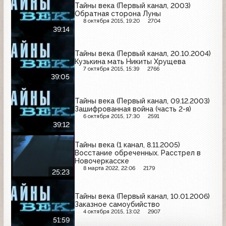
Тайны века (Первый канал, 2003)
Обратная сторона Луны
8 октября 2015, 19:20
2704
39:14
Тайны века (Первый канал, 20.10.2004)
Кузькина мать Никиты Хрущева
7 октября 2015, 15:39
2766
39:05
Тайны века (Первый канал, 09.12.2003)
Зашифрованная война (часть 2-я)
6 октября 2015, 17:30
2591
39:12
Тайны века (1 канал, 8.11.2005)
Восстание обреченных. Расстрел в
Новочеркасске
8 марта 2022, 22:06
2179
25:23
Тайны века (Первый канал, 10.01.2006)
Заказное самоубийство
4 октября 2015, 13:02
2907
51:59