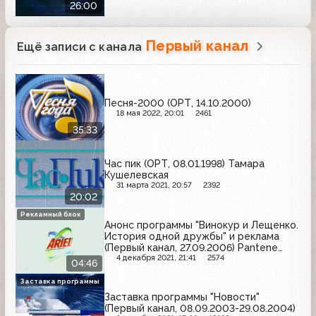
26:00
Первый канал
Ещё записи с канала
Песня-2000 (ОРТ, 14.10.2000)
18 мая 2022, 20:01
2461
35:33
Час пик (ОРТ, 08.01.1998) Тамара
Кушелевская
31 марта 2021, 20:57
2392
20:02
Рекламный блок
Анонс программы "Винокур и Лещенко.
История одной дружбы" и реклама
(Первый канал, 27.09.2006) Pantene
Pro-V, Махеевъ, AOS, Mr. Proper,
4 декабря 2021, 21:41
2574
04:46
Эрмигурт, Hochland, Always, Sorti,
Л'Этуаль, Ferrero Rocher, Ряба,
Заставка программы
Эльдорадо
Заставка программы "Новости"
(Первый канал, 08.09.2003-29.08.2004)