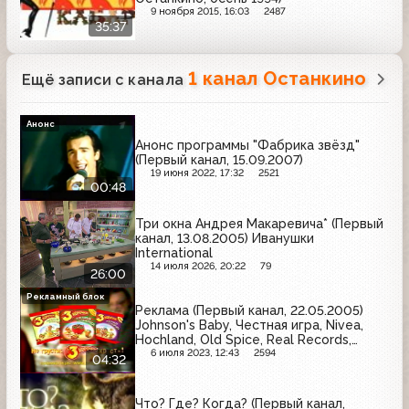
9 ноября 2015, 16:03
2487
35:37
1 канал Останкино
Ещё записи с канала
Анонс
Анонс программы "Фабрика звёзд"
(Первый канал, 15.09.2007)
19 июня 2022, 17:32
2521
00:48
Три окна Андрея Макаревича* (Первый
канал, 13.08.2005) Иванушки
International
14 июля 2026, 20:22
79
26:00
Рекламный блок
Реклама (Первый канал, 22.05.2005)
Johnson's Baby, Честная игра, Nivea,
Hochland, Old Spice, Real Records,
Мезим, 3 корочки, Пемолюкс,
6 июля 2023, 12:43
2594
04:32
Maybelline, Nokia
Что? Где? Когда? (Первый канал,