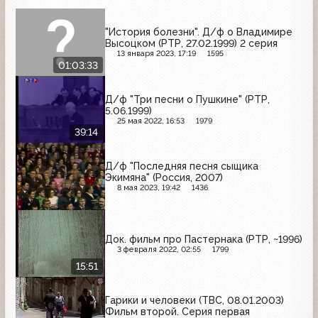
"История болезни". Д/ф о Владимире
Высоцком (РТР, 27.02.1999) 2 серия
13 января 2023, 17:19
1595
01:03:33
Д/ф "Три песни о Пушкине" (РТР,
5.06.1999)
25 мая 2022, 16:53
1979
39:14
Д/ф "Последняя песня сыщика
Экимяна" (Россия, 2007)
8 мая 2023, 19:42
1436
Док. фильм про Пастернака (РТР, ~1996)
3 февраля 2022, 02:55
1799
15:51
Гарики и человеки (ТВС, 08.01.2003)
Фильм второй. Серия первая