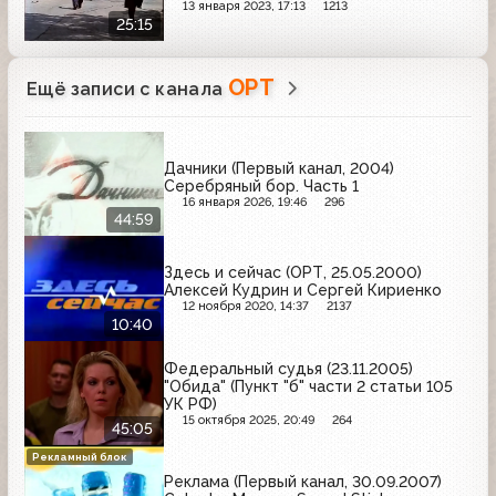
13 января 2023, 17:13
1213
25:15
ОРТ
Ещё записи с канала
Дачники (Первый канал, 2004)
Серебряный бор. Часть 1
16 января 2026, 19:46
296
44:59
Здесь и сейчас (ОРТ, 25.05.2000)
Алексей Кудрин и Сергей Кириенко
12 ноября 2020, 14:37
2137
10:40
Федеральный судья (23.11.2005)
"Обида" (Пункт "б" части 2 статьи 105
УК РФ)
15 октября 2025, 20:49
264
45:05
Рекламный блок
Реклама (Первый канал, 30.09.2007)