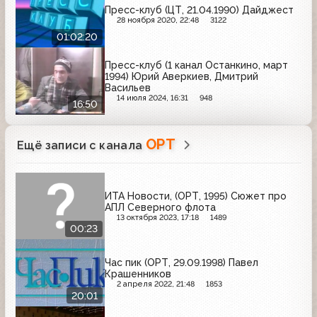
Пресс-клуб (ЦТ, 21.04.1990) Дайджест
28 ноября 2020, 22:48
3122
01:02:20
Пресс-клуб (1 канал Останкино, март
1994) Юрий Аверкиев, Дмитрий
Васильев
14 июля 2024, 16:31
948
16:50
ОРТ
Ещё записи с канала
ИТА Новости, (ОРТ, 1995) Сюжет про
АПЛ Северного флота
13 октября 2023, 17:18
1489
00:23
Час пик (ОРТ, 29.09.1998) Павел
Крашенников
2 апреля 2022, 21:48
1853
20:01