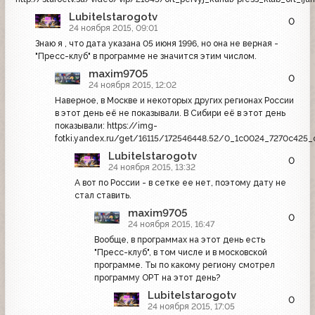
Lubitelstarogotv
0
24 ноября 2015, 09:01
Знаю я , что дата указана 05 июня 1996, но она не верная -
"Пресс-клуб" в программе не значится этим числом.
maxim9705
0
24 ноября 2015, 12:02
Наверное, в Москве и некоторых других регионах России
в этот день её не показывали. В Сибири её в этот день
показывали: https://img-
fotki.yandex.ru/get/16115/172546448.52/0_1c0024_7270c425_o
Lubitelstarogotv
0
24 ноября 2015, 13:32
А вот по России - в сетке ее нет, поэтому дату не
стал ставить.
maxim9705
0
24 ноября 2015, 16:47
Вообще, в программах на этот день есть
"Пресс-клуб", в том числе и в московской
программе. Ты по какому региону смотрел
программу ОРТ на этот день?
Lubitelstarogotv
0
24 ноября 2015, 17:05