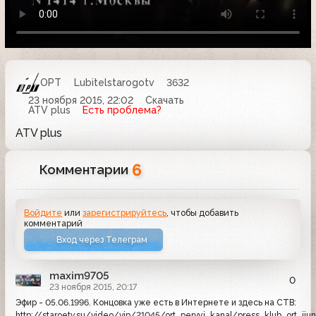
ОРТ
Lubitelstarogotv
3632
23 ноября 2015, 22:02
Скачать
ATV plus
Есть проблема?
ATV plus
6
Комментарии
Войдите
или
зарегистрируйтесь
, чтобы добавить
комментарий
Вход через Телеграм
maxim9705
0
23 ноября 2015, 20:17
Эфир - 05.06.1996. Концовка уже есть в Интернете и здесь на СТВ:
http://staroetv.su/video/vip/21045/ort_pervyj_kanal/press_klub_ort_ij