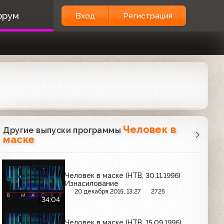
орум
Вход
Регистрация
Человек в
Другие выпуски программы
маске
Человек в маске (НТВ, 30.11.1996)
Изнасилование
20 декабря 2015, 13:27
2725
34:04
Человек в маске (НТВ, 15.09.1996)