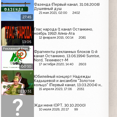
Фазенда (Первый канал, 31.08.2008)
Душевный душ
21 мая 2021, 02:00
2402
27:45
Глас народа (1 канал Останкино,
ноябрь 1992) Алма-Ата
12 февраля 2015, 00:14
2081
13:05
Рекламный блок
Фрагменты рекламных блоков (1-й
канал Останкино, 13.06.1994) Sunrise,
Nord, Техинвест-М
17 октября 2020, 14:40
2603
00:10
Юбилейный концерт Надежды
Кадышевой и ансамбля "Золотое
кольцо" (Первый канал, 13.03.2004) не
полностью
15 апреля 2023, 17:06
2051
01:10:51
Жди меня (ОРТ, 30.10.2000)
10 июля 2026, 20:17
99