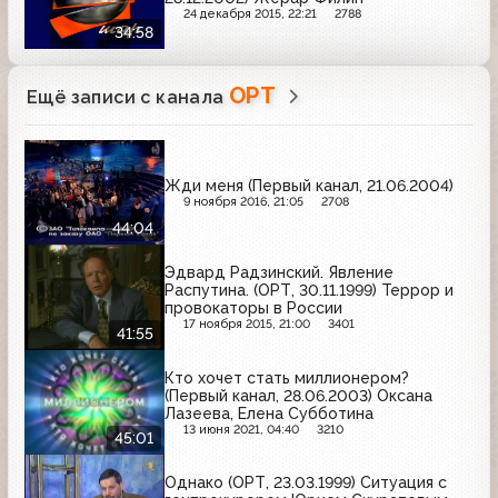
24 декабря 2015, 22:21
2788
34:58
ОРТ
Ещё записи с канала
Жди меня (Первый канал, 21.06.2004)
9 ноября 2016, 21:05
2708
44:04
Эдвард Радзинский. Явление
Распутина. (ОРТ, 30.11.1999) Террор и
провокаторы в России
17 ноября 2015, 21:00
3401
41:55
Кто хочет стать миллионером?
(Первый канал, 28.06.2003) Оксана
Лазеева, Елена Субботина
13 июня 2021, 04:40
3210
45:01
Однако (ОРТ, 23.03.1999) Ситуация с