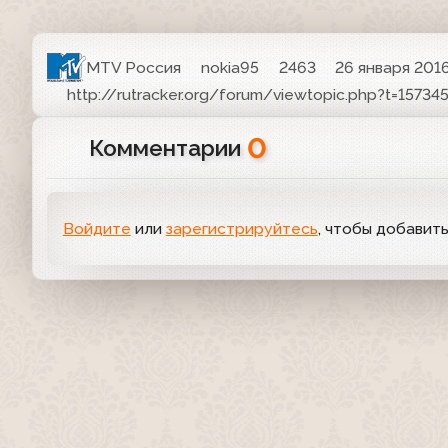
MTV Россия
nokia95
2463
26 января 2016
http://rutracker.org/forum/viewtopic.php?t=15734
0
Комментарии
Войдите
или
зарегистрируйтесь
, чтобы добавит