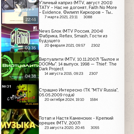
У'личный каприз (MTV, август 2001)
ТАТУ – Нас не догонят, Faith No More
– Evidence, Филипп Киркоров – Ты
поверишь, Chemical Brothers – Out Of
7 марта 2021, 23:11
3088
22:46
Control, Madoona – Music
News Блок (MTV Россия, 2004)
Фабрика, Reflex, Smash, Гости из
будущего
20 февраля 2021, 09:57
2302
03:35
Виртуалити (MTV, 10.11.2007) "Былое и
DOOМы". 14 выпуск. 1998 — Thief: The
Dark Project
14 августа 2015, 09:23
2307
04:38
Страшно Интересно (ТК "MTV Russia",
05.05.2009 года)
20 октября 2024, 19:10
1584
Потап и Настя Каменских - Крепкий
орешек (MTV, 2007)
23 августа 2020, 20:45
3055