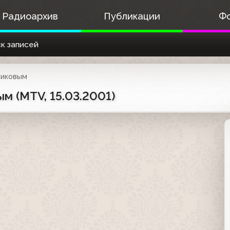
Радиоархив
Публикации
Ф
к записей
никовым
м (MTV, 15.03.2001)