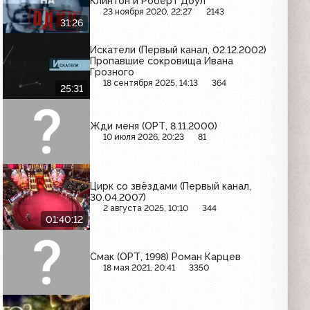
Клинтон и Роберт Доул
23 ноября 2020, 22:27
2143
31:26
Искатели (Первый канал, 02.12.2002)
Пропавшие сокровища Ивана
Грозного
18 сентября 2025, 14:13
364
25:31
Жди меня (ОРТ, 8.11.2000)
10 июля 2026, 20:23
81
Цирк со звёздами (Первый канал,
30.04.2007)
2 августа 2025, 10:10
344
01:40:12
Смак (ОРТ, 1998) Роман Карцев
18 мая 2021, 20:41
3350