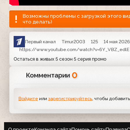
Возможны проблемы с загрузкой этого виде
что делать)
Первый канал
Timur2003
125
14 мая 2026
https://www.youtube.com/watch?v=6Y_VBZ_edlE
Остаться в живых 5 сезон 5 серия промо
0
Комментарии
Войдите
или
зарегистрируйтесь
, чтобы добавит
О проекте
Команда сайта
Помочь сайту
Правила
О