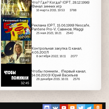
Что? Где? Когда? (ОРТ, 28.12.1996)
Финал зимних игр
16 марта 2015, 19:53
3788
59:13
Рекламный блок
Реклама (ОРТ, 15.06.1999) Nescafe,
Pantene Pro-V, Савинов, Maggi
25 мая 2021, 18:21
2540
02:00
Контрольная закупка (1 канал,
4.05.2007)
8 октября 2022, 16:11
2077
18:45
Чтобы помнили... (Первый канал,
14.06.2003) Юрий Васильев
26 декабря 2015, 16:01
2576
32:45