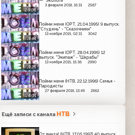
— "Экологи"
3 февраля 2018, 16:31
2587
26:06
Пойми меня (ОРТ, 21.04.1995) 9 выпуск.
"Студень" - "Сказочники"
13 ноября 2015, 02:31
3042
19:44
Пойми меня (ОРТ, 28.04.1995) 12
выпуск. "Экипаж" - "Шкрабы"
13 ноября 2015, 15:36
2990
19:25
Пойми меня (НТВ, 22.12.1996) Семья -
Пародисты
27 февраля 2016, 13:49
2662
26:01
НТВ
Ещё записи с канала
От винта! (НТВ, 17.05.1997) 40 выпуск.