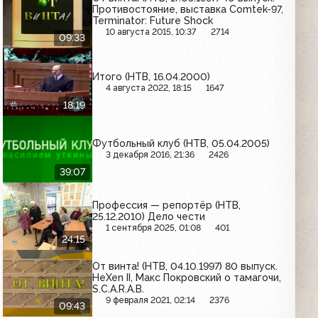
Противостояние, выставка Comtek-97,
Terminator: Future Shock
10 августа 2015, 10:37
2714
09:33
Итого (НТВ, 16.04.2000)
4 августа 2022, 18:15
1647
18:19
Футбольный клуб (НТВ, 05.04.2005)
3 декабря 2016, 21:36
2426
39:07
Профессия — репортёр (НТВ,
25.12.2010) Дело чести
1 сентября 2025, 01:08
401
24:15
От винта! (НТВ, 04.10.1997) 80 выпуск.
HeXen II, Макс Покровский о тамагочи,
S.C.A.R.A.B.
9 февраля 2021, 02:14
2376
09:43