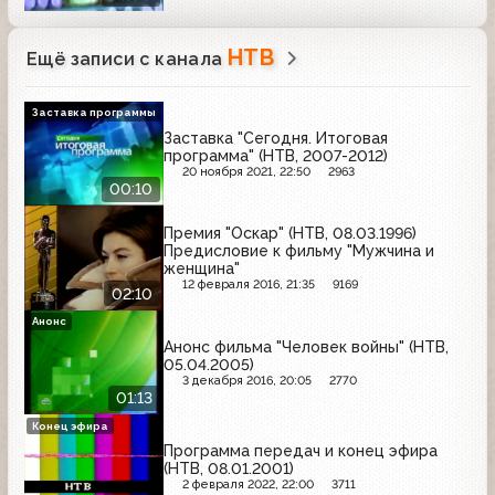
НТВ
Ещё записи с канала
Заставка программы
Заставка "Сегодня. Итоговая
программа" (НТВ, 2007-2012)
20 ноября 2021, 22:50
2963
00:10
Премия "Оскар" (НТВ, 08.03.1996)
Предисловие к фильму "Мужчина и
женщина"
12 февраля 2016, 21:35
9169
02:10
Анонс
Анонс фильма "Человек войны" (НТВ,
05.04.2005)
3 декабря 2016, 20:05
2770
01:13
Конец эфира
Программа передач и конец эфира
(НТВ, 08.01.2001)
2 февраля 2022, 22:00
3711