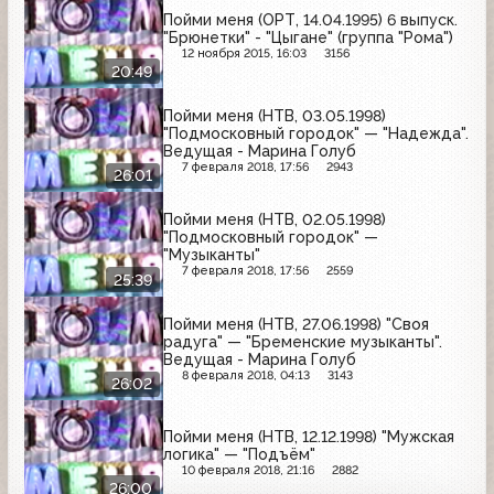
Пойми меня (ОРТ, 14.04.1995) 6 выпуск.
"Брюнетки" - "Цыгане" (группа "Рома")
12 ноября 2015, 16:03
3156
20:49
Пойми меня (НТВ, 03.05.1998)
"Подмосковный городок" — "Надежда".
Ведущая - Марина Голуб
7 февраля 2018, 17:56
2943
26:01
Пойми меня (НТВ, 02.05.1998)
"Подмосковный городок" —
"Музыканты"
7 февраля 2018, 17:56
2559
25:39
Пойми меня (НТВ, 27.06.1998) "Своя
радуга" — "Бременские музыканты".
Ведущая - Марина Голуб
8 февраля 2018, 04:13
3143
26:02
Пойми меня (НТВ, 12.12.1998) "Мужская
логика" — "Подъём"
10 февраля 2018, 21:16
2882
26:00